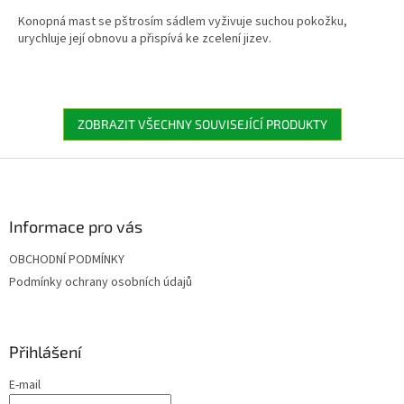
5,0
Konopná mast se pštrosím sádlem vyživuje suchou pokožku,
z
urychluje její obnovu a přispívá ke zcelení jizev.
5
hvězdiček.
ZOBRAZIT VŠECHNY SOUVISEJÍCÍ PRODUKTY
Z
á
p
a
Informace pro vás
t
OBCHODNÍ PODMÍNKY
í
Podmínky ochrany osobních údajů
Přihlášení
E-mail