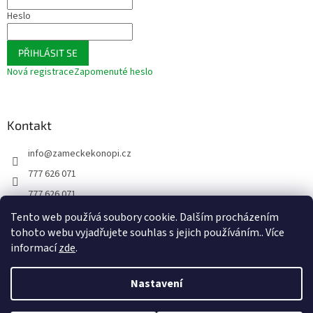
Heslo
PŘIHLÁSIT SE
Nová registrace
Zapomenuté heslo
Kontakt
info
@
zameckekonopi.cz
777 626 071
777 626 071
FACEBOOK
Tento web používá soubory cookie. Dalším procházením
tohoto webu vyjadřujete souhlas s jejich používáním.. Více
zameckekonopi
informací
zde
.
Nastavení
Vytvořil Shoptet