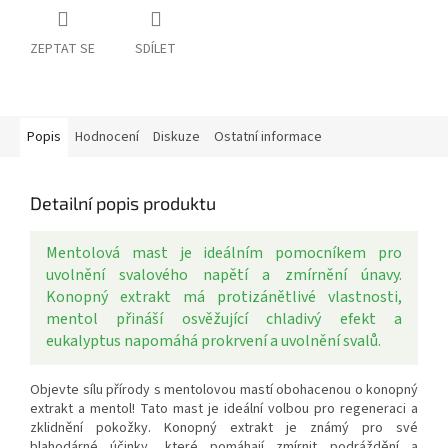
ZEPTAT SE
SDÍLET
Popis
Hodnocení
Diskuze
Ostatní informace
Detailní popis produktu
Mentolová mast je ideálním pomocníkem pro
uvolnění svalového napětí a zmírnění únavy.
Konopný extrakt má protizánětlivé vlastnosti,
mentol přináší osvěžující chladivý efekt a
eukalyptus napomáhá prokrvení a uvolnění svalů.
Objevte sílu přírody s mentolovou mastí obohacenou o konopný
extrakt a mentol! Tato mast je ideální volbou pro regeneraci a
zklidnění pokožky. Konopný extrakt je známý pro své
blahodárné účinky, které pomáhají zmírnit podráždění a