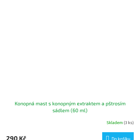
Konopná mast s konopným extraktem a pštrosím
sádlem (60 ml)
Skladem
(3 ks)
Průměrné
hodnocení
produktu
290 Kč
Do košíku