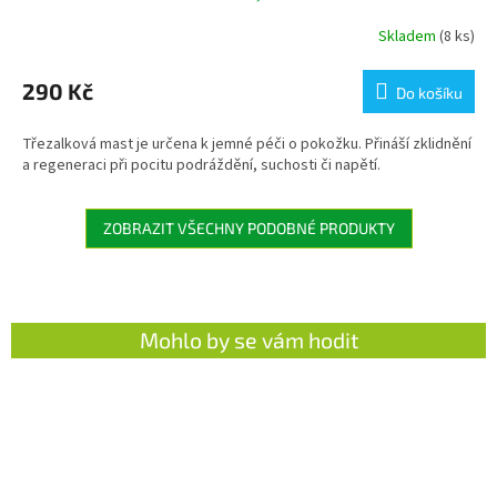
Skladem
(8 ks)
290 Kč
Do košíku
Třezalková mast je určena k jemné péči o pokožku. Přináší zklidnění
a regeneraci při pocitu podráždění, suchosti či napětí.
ZOBRAZIT VŠECHNY PODOBNÉ PRODUKTY
Mohlo by se vám hodit