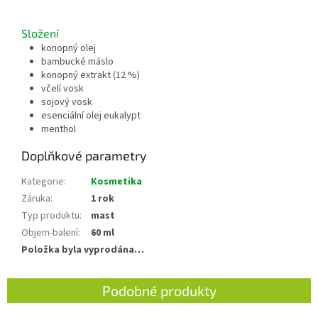
Složení
konopný olej
bambucké máslo
konopný extrakt (12 %)
včelí vosk
sojový vosk
esenciální olej eukalypt
menthol
Doplňkové parametry
Kategorie
:
Kosmetika
Záruka
:
1 rok
Typ produktu
:
mast
Objem-balení
:
60 ml
Položka byla vyprodána…