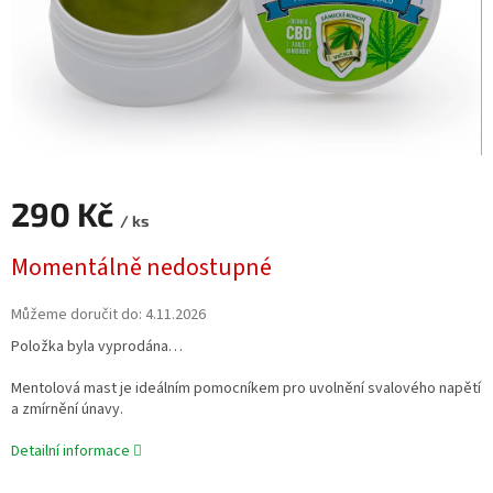
290 Kč
/ ks
Měrná
Momentálně nedostupné
cena:
Můžeme doručit do:
4.11.2026
Položka byla vyprodána…
Mentolová mast je ideálním pomocníkem pro uvolnění svalového napětí
a zmírnění únavy.
Detailní informace