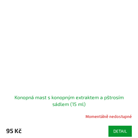
Konopná mast s konopným extraktem a pštrosím
sádlem (15 ml)
Momentálně nedostupné
Průměrné
hodnocení
produktu
95 Kč
DETAIL
je