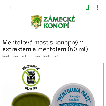
Přejít
NÁKUP
na
obsah
KOŠÍK
Mentolová mast s konopným
extraktem a mentolem (60 ml)
Průměrné
Neohodnoceno
Podrobnosti hodnocení
hodnocení
produktu
je
0,0
z
5
hvězdiček.