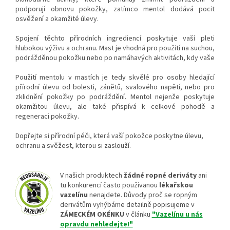
podporují obnovu pokožky, zatímco mentol dodává pocit
osvěžení a okamžité úlevy.
Spojení těchto přírodních ingrediencí poskytuje vaší pleti
hlubokou výživu a ochranu. Mast je vhodná pro použití na suchou,
podrážděnou pokožku nebo po namáhavých aktivitách, kdy vaše
Použití mentolu v mastích je tedy skvělé pro osoby hledající
přírodní úlevu od bolesti, zánětů, svalového napětí, nebo pro
zklidnění pokožky po podráždění. Mentol nejenže poskytuje
okamžitou úlevu, ale také přispívá k celkové pohodě a
regeneraci pokožky.
Dopřejte si přírodní péči, která vaší pokožce poskytne úlevu,
ochranu a svěžest, kterou si zaslouží.
V našich produktech
žádné ropné deriváty
ani
tu konkurencí často používanou
lékařskou
vazelínu
nenajdete. Důvody proč se ropným
derivátům vyhýbáme detailně popisujeme v
ZÁMECKÉM OKÉNKU
v článku
"Vazelínu u nás
opravdu nehledejte!"