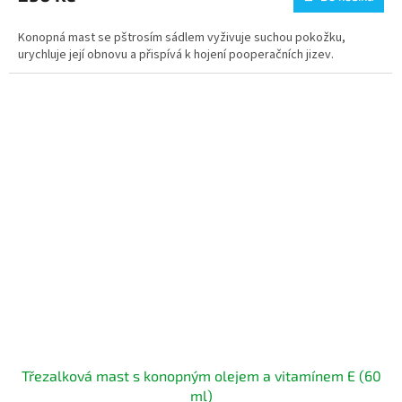
je
5,0
Konopná mast se pštrosím sádlem vyživuje suchou pokožku,
z
urychluje její obnovu a přispívá k hojení pooperačních jizev.
5
hvězdiček.
Třezalková mast s konopným olejem a vitamínem E (60
ml)