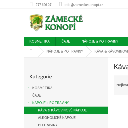
Přejít
777 626 071
info@zameckekonopi.cz
na
obsah
KOSMETIKA
ČAJE
NÁPOJE a POTRAVINY
Domů
NÁPOJE a POTRAVINY
KÁVA & KÁVOVINOV
P
Káv
o
Přeskočit
s
Kategorie
kategorie
Ř
t
a
r
Nejlev
KOSMETIKA
z
a
ČAJE
e
n
V
n
NÁPOJE a POTRAVINY
n
ý
í
í
KÁVA & KÁVOVINOVÉ NÁPOJE
p
p
p
ALKOHOLICKÉ NÁPOJE
i
r
a
POTRAVINY