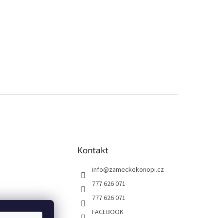
Kontakt
info
@
zameckekonopi.cz
777 626 071
777 626 071
FACEBOOK