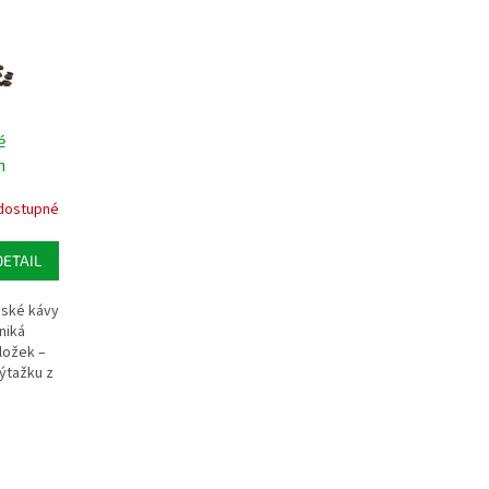
é
h
dostupné
DETAIL
dské kávy
niká
ložek –
ýtažku z