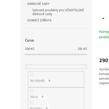
s
o
n
DÁRKOVÉ SADY
p
d
e
Vybrané produkty pro UŽIVATELSKÉ
r
u
l
dárkové sady
o
k
DOMÁCÍ ZVÍŘATA
d
t
u
ů
Konop
k
praže
t
Cena
semín
ů
290
Kč
291
Kč
290
Vyváže
konopn
peruán
Na skladě
0
nejhar
arabik 
Akce
0
Novinka
0