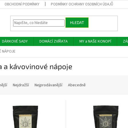
OBCHODNÍ PODMÍNKY
PODMÍNKY OCHRANY OSOBNÍCH ÚDAJŮ
HLEDAT
DÁRKOVÉ SADY
DOMÁCÍ ZVÍŘATA
MY a NAŠE KONOPÍ
ZÁ
É NÁPOJE
a a kávovinové nápoje
nější
Nejdražší
Nejprodávanější
Abecedně