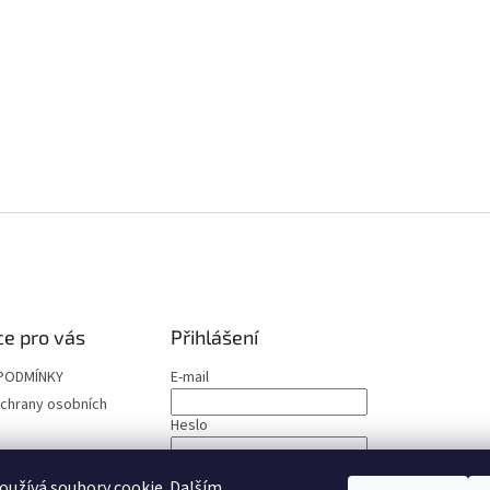
e pro vás
Přihlášení
PODMÍNKY
E-mail
chrany osobních
Heslo
PŘIHLÁSIT SE
užívá soubory cookie. Dalším