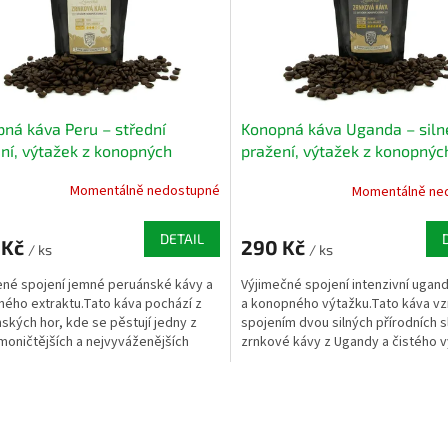
ná káva Peru – střední
Konopná káva Uganda – siln
ní, výtažek z konopných
pražení, výtažek z konopnýc
ek (100 g)
semínek (100 g)
Momentálně nedostupné
Momentálně ne
DETAIL
 Kč
290 Kč
/ ks
/ ks
né spojení jemné peruánské kávy a
Výjimečné spojení intenzivní ugan
ého extraktu.Tato káva pochází z
a konopného výtažku.Tato káva vz
ských hor, kde se pěstují jedny z
spojením dvou silných přírodních s
moničtějších a nejvyváženějších
zrnkové kávy z Ugandy a čistého v
na světě. Při...
konopných...
O
v
l
á