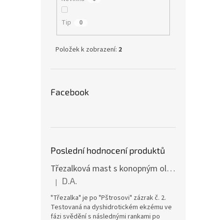
Tip
0
Položek k zobrazení:
2
Facebook
Poslední hodnocení produktů
Třezalková mast s konopným olejem a vitamínem E (15 ml)
D.A.
|
Hodnocení produktu je 5 z 5 hvězdiček.
"Třezalka" je po "Pštrosovi" zázrak č. 2.
Testovaná na dyshidrotickém ekzému ve
fázi svědění s následnými rankami po