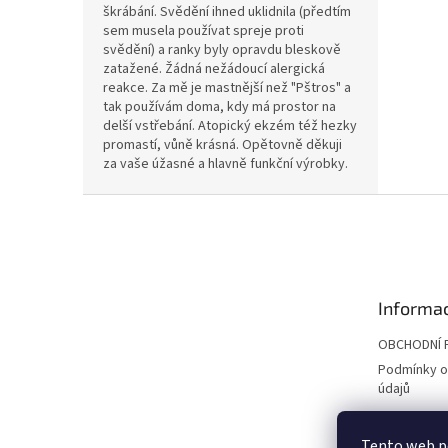
škrábání. Svědění ihned uklidnila (předtím
sem musela používat spreje proti
svědění) a ranky byly opravdu bleskově
zatažené. Žádná nežádoucí alergická
reakce. Za mě je mastnější než "Pštros" a
tak používám doma, kdy má prostor na
delší vstřebání. Atopický ekzém též hezky
promastí, vůně krásná. Opětovně děkuji
za vaše úžasné a hlavně funkční výrobky.
Z
á
p
a
t
Informac
í
OBCHODNÍ 
Podmínky o
údajů
Tento web po