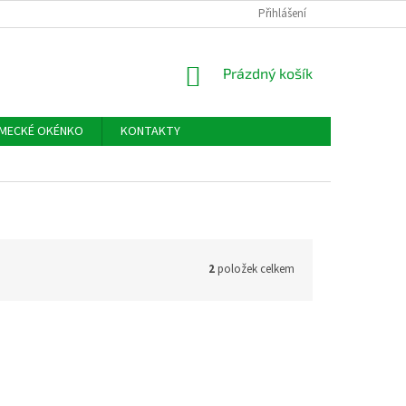
Přihlášení
NÁKUPNÍ
Prázdný košík
KOŠÍK
MECKÉ OKÉNKO
KONTAKTY
2
položek celkem