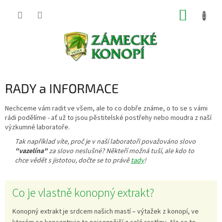
Přejít
NÁKUP
na
obsah
KOŠÍK
RADY a INFORMACE
Nechceme vám radit ve všem, ale to co dobře známe, o to se s vámi
rádi podělíme - ať už to jsou pěstitelské postřehy nebo moudra z naší
výzkumné laboratoře.
Tak například víte, proč je v naší laboratoři považováno slovo
"vazelína"
za slovo neslušné? Někteří možná tuší, ale kdo to
chce vědět s jistotou, dočte se to právě
tady
!
V
Co je vlastně konopný extrakt?
ý
p
Konopný extrakt je srdcem našich mastí – výtažek z konopí, ve
i