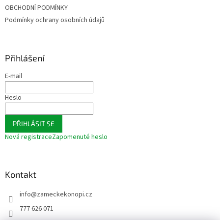
t
í
OBCHODNÍ PODMÍNKY
í
p
Podmínky ochrany osobních údajů
r
v
k
y
Přihlášení
v
ý
E-mail
p
i
s
Heslo
u
PŘIHLÁSIT SE
Nová registrace
Zapomenuté heslo
Kontakt
info
@
zameckekonopi.cz
777 626 071