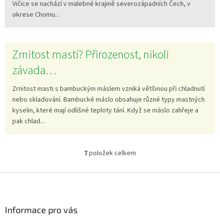
Vičice se nachází v malebné krajině severozápadních Čech, v
okrese Chomu...
Zrnitost mastí? Přirozenost, nikoli
závada…
Zrnitost masti s bambuckým máslem vzniká většinou při chladnutí
nebo skladování. Bambucké máslo obsahuje různé typy mastných
kyselin, které mají odlišné teploty tání. Když se máslo zahřeje a
pak chlad...
7
položek celkem
O
v
l
Z
á
á
d
p
a
a
Informace pro vás
c