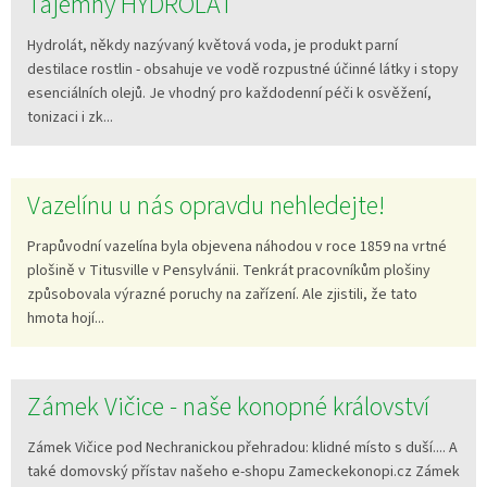
Tajemný HYDROLÁT
Hydrolát, někdy nazývaný květová voda, je produkt parní
destilace rostlin - obsahuje ve vodě rozpustné účinné látky i stopy
esenciálních olejů. Je vhodný pro každodenní péči k osvěžení,
tonizaci i zk...
Vazelínu u nás opravdu nehledejte!
Prapůvodní vazelína byla objevena náhodou v roce 1859 na vrtné
plošině v Titusville v Pensylvánii. Tenkrát pracovníkům plošiny
způsobovala výrazné poruchy na zařízení. Ale zjistili, že tato
hmota hojí...
Zámek Vičice - naše konopné království
Zámek Vičice pod Nechranickou přehradou: klidné místo s duší.... A
také domovský přístav našeho e-shopu Zameckekonopi.cz Zámek