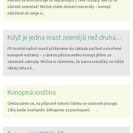
kterém se koncentruje to nejcennější z celé rostliny. Ale co to
s
vlastně znamená? Možná znáte domácí maceráty – konopí
č
naložené do oleje a...
l
á
n
Když je jedna mast zelenější než druhá...
k
ů
Při tvorbě našich mastí přidáváme do základu pečlivě vytvořené
konopné extrakty – s láskou pěstovaného konopí přímo ze
zámecké zahrady. Možná si všimnete, že barva mastičky se může
někdy lehce li...
Konopná rostlina
Omlouváme se, na přípravě tohoto článku se usilovně pracuje.
Záhy bude zveřejněn. Děkujeme za pochopení. ...