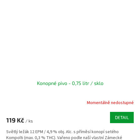
Konopné pivo - 0,75 litr / sklo
Momentálně nedostupné
DETAIL
119 Kč
/ ks
Světlý ležák 12 EPM / 4,9 % obj. Alc. s příměsí konopí setého
Kompolti (max. 0,3 % THC). Vařeno podle naší vlastní Zámecké