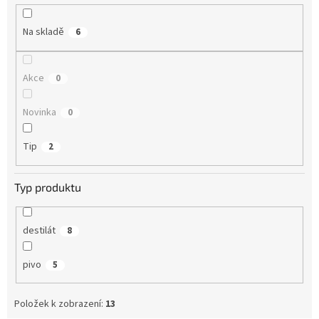
k
t
Na skladě
6
ů
Akce
0
Novinka
0
Tip
2
Typ produktu
destilát
8
pivo
5
Položek k zobrazení:
13