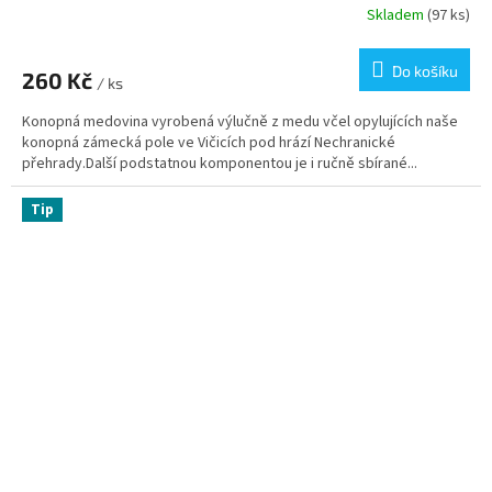
Skladem
(97 ks)
Do košíku
260 Kč
/ ks
Konopná medovina vyrobená výlučně z medu včel opylujících naše
konopná zámecká pole ve Vičicích pod hrází Nechranické
přehrady.Další podstatnou komponentou je i ručně sbírané...
Tip