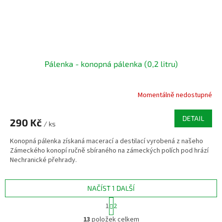
Pálenka - konopná pálenka (0,2 litru)
Momentálně nedostupné
DETAIL
290 Kč
/ ks
Konopná pálenka získaná macerací a destilací vyrobená z našeho
Zámeckého konopí ručně sbíraného na zámeckých polích pod hrází
Nechranické přehrady.
NAČÍST 1 DALŠÍ
S
1
2
t
O
r
13
položek celkem