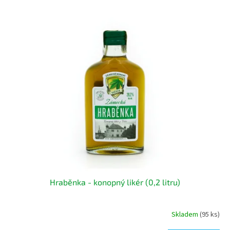
V
ý
p
i
s
p
r
o
d
u
k
t
ů
Hraběnka - konopný likér (0,2 litru)
Skladem
(95 ks)