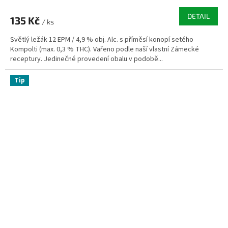
DETAIL
135 Kč
/ ks
Světlý ležák 12 EPM / 4,9 % obj. Alc. s příměsí konopí setého
Kompolti (max. 0,3 % THC). Vařeno podle naší vlastní Zámecké
receptury. Jedinečné provedení obalu v podobě...
Tip