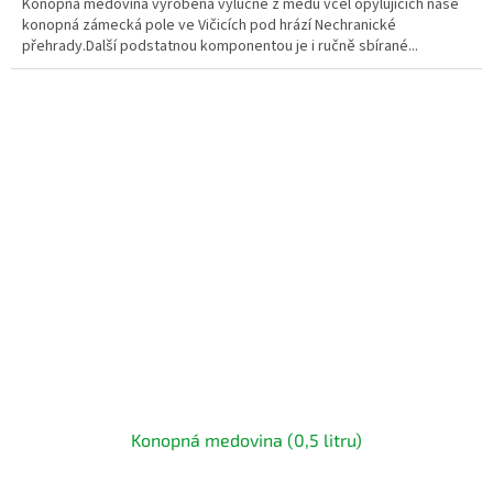
Konopná medovina vyrobená výlučně z medu včel opylujících naše
konopná zámecká pole ve Vičicích pod hrází Nechranické
přehrady.Další podstatnou komponentou je i ručně sbírané...
Konopná medovina (0,5 litru)