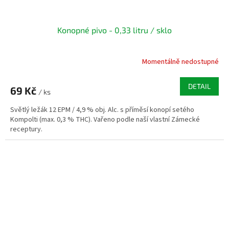
Konopné pivo - 0,33 litru / sklo
Momentálně nedostupné
DETAIL
69 Kč
/ ks
Světlý ležák 12 EPM / 4,9 % obj. Alc. s příměsí konopí setého
Kompolti (max. 0,3 % THC). Vařeno podle naší vlastní Zámecké
receptury.