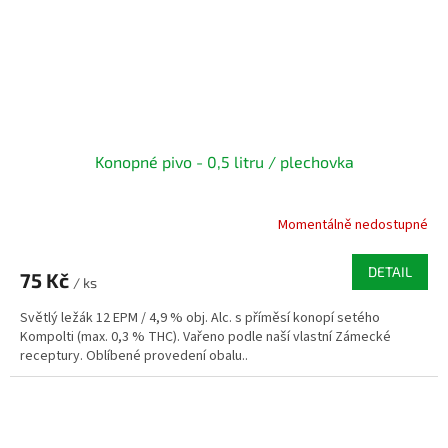
Konopné pivo - 0,5 litru / plechovka
Momentálně nedostupné
DETAIL
75 Kč
/ ks
Světlý ležák 12 EPM / 4,9 % obj. Alc. s příměsí konopí setého
Kompolti (max. 0,3 % THC). Vařeno podle naší vlastní Zámecké
receptury. Oblíbené provedení obalu..