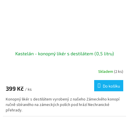
Kastelán - konopný likér s destilátem (0,5 litru)
Skladem
(2 ks)
Do košíku
399 Kč
/ ks
Konopný likér s destilátem vyrobený z našeho Zámeckého konopí
ručně sbíraného na zámeckých polích pod hrází Nechranické
přehrady.