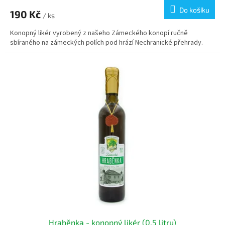
Do košíku
190 Kč
/ ks
Konopný likér vyrobený z našeho Zámeckého konopí ručně
sbíraného na zámeckých polích pod hrází Nechranické přehrady.
Hraběnka - konopný likér (0,5 litru)