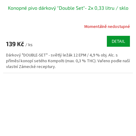
Konopné pivo dárkový "Double Set"- 2x 0,33 litru / sklo
Momentálně nedostupné
DETAIL
139 Kč
/ ks
Dárkový "DOUBLE-SET" - světlý ležák 12 EPM / 4,9 % obj. Alc. s
příměsí konopí setého Kompolti (max. 0,3 % THC). Vařeno podle naší
vlastní Zámecké receptury.