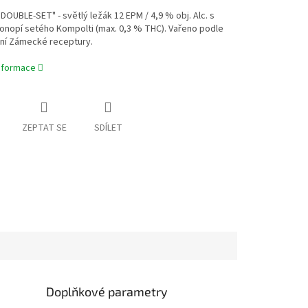
DOUBLE-SET" - světlý ležák 12 EPM / 4,9 % obj. Alc. s
onopí setého Kompolti (max. 0,3 % THC). Vařeno podle
tní Zámecké receptury.
informace
ZEPTAT SE
SDÍLET
Doplňkové parametry