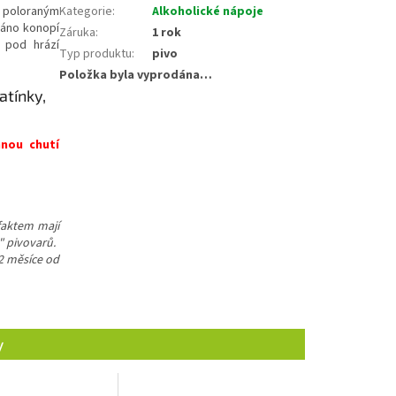
 poloraným
Kategorie
:
Alkoholické nápoje
dáno konopí
Záruka
:
1 rok
 pod hrází
Typ produktu
:
pivo
Položka byla vyprodána…
atínky,
nou chutí
 faktem mají
" pivovarů.
 2 měsíce od