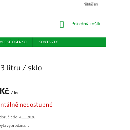
Přihlášení
NÁKUPNÍ
Prázdný košík
KOŠÍK
MECKÉ OKÉNKO
KONTAKTY
 litru / sklo
 Kč
/ ks
tálně nedostupné
oručit do:
4.11.2026
byla vyprodána…