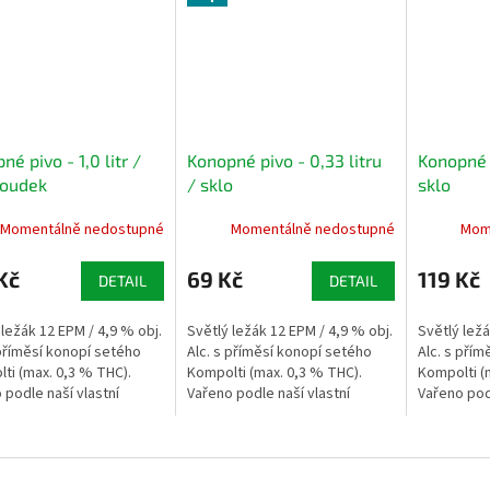
né pivo - 1,0 litr /
Konopné pivo - 0,33 litru
Konopné p
soudek
/ sklo
sklo
Momentálně nedostupné
Momentálně nedostupné
Mom
Kč
69 Kč
119 Kč
DETAIL
DETAIL
 ležák 12 EPM / 4,9 % obj.
Světlý ležák 12 EPM / 4,9 % obj.
Světlý ležá
 příměsí konopí setého
Alc. s příměsí konopí setého
Alc. s přím
ti (max. 0,3 % THC).
Kompolti (max. 0,3 % THC).
Kompolti (
 podle naší vlastní
Vařeno podle naší vlastní
Vařeno podl
ké receptury. Jedinečné
Zámecké receptury.
Zámecké re
ení obalu v podobě...
provedení v