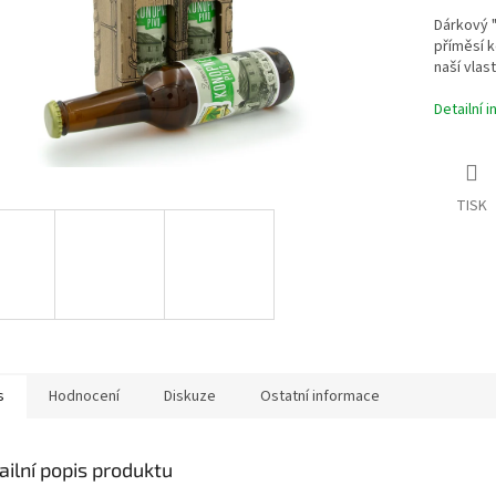
Dárkový "
příměsí k
naší vlas
Detailní 
TISK
s
Hodnocení
Diskuze
Ostatní informace
ailní popis produktu