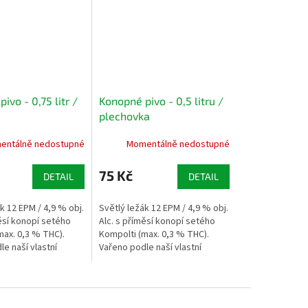
ivo - 0,75 litr /
Konopné pivo - 0,5 litru /
plechovka
entálně nedostupné
Momentálně nedostupné
75 Kč
DETAIL
DETAIL
k 12 EPM / 4,9 % obj.
Světlý ležák 12 EPM / 4,9 % obj.
ěsí konopí setého
Alc. s příměsí konopí setého
max. 0,3 % THC).
Kompolti (max. 0,3 % THC).
e naší vlastní
Vařeno podle naší vlastní
ceptury. Zajímavé
Zámecké receptury. Oblíbené
 elegantní...
provedení obalu..