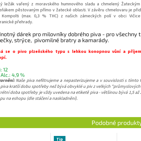
lý ležák vařený z moravského humnového sladu a chmelený Žateckým
eňákem pěstovaným přímo v žatecké oblasti. V závěru chmelovaru je při
 Kompolti (max. 0,3 % THC) z našich zámeckých polí v obci Vičice
ranické přehrady.
notný dárek pro milovníky dobrého piva - pro všechny t
ečky, strýce, pivomilné bratry a kamarády.
ná se o pivo plzeňského typu s lehkou konopnou vůní a příjem
pí.
: 12
 Alc.: 4,9 %
ornění:
Naše piva nefiltrujeme a nepasterizujeme a v souvislosti s tímto
 piva kratší dobu spotřeby než bývá obvyklé u piv z velkých "průmyslových
rétní doba spotřeby je vždy uvedena na etiketě piva - většinou bývá 1,5 až
pu na eshopu (dle stáčení a naskladnění).
Tip