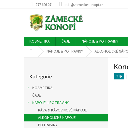
Přejít
777 626 071
info@zameckekonopi.cz
na
obsah
KOSMETIKA
ČAJE
NÁPOJE a POTRAVINY
Domů
NÁPOJE a POTRAVINY
ALKOHOLICKÉ NÁP
P
Kono
o
Přeskočit
s
Kategorie
kategorie
Tip
t
r
KOSMETIKA
a
ČAJE
n
NÁPOJE a POTRAVINY
n
í
KÁVA & KÁVOVINOVÉ NÁPOJE
p
ALKOHOLICKÉ NÁPOJE
a
POTRAVINY