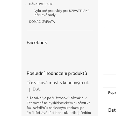
n
DÁRKOVÉ SADY
e
Vybrané produkty pro UŽIVATELSKÉ
l
dárkové sady
DOMÁCÍ ZVÍŘATA
Facebook
Poslední hodnocení produktů
Třezalková mast s konopným olejem a vitamínem E (15 ml)
D.A.
|
Hodnocení produktu je 5 z 5 hvězdiček.
Popi
"Třezalka" je po "Pštrosovi" zázrak č. 2.
Testovaná na dyshidrotickém ekzému ve
fázi svědění s následnými rankami po
Det
škrábání. Svědění ihned uklidnila (předtím