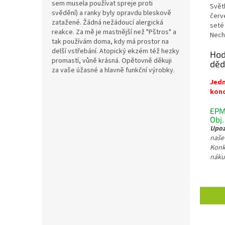
sem musela používat spreje proti
Svět
svědění) a ranky byly opravdu bleskově
červ
zatažené. Žádná nežádoucí alergická
seté
reakce. Za mě je mastnější než "Pštros" a
Nech
tak používám doma, kdy má prostor na
delší vstřebání. Atopický ekzém též hezky
Hod
promastí, vůně krásná. Opětovně děkuji
děd
za vaše úžasné a hlavně funkční výrobky.
Jed
kono
EPM
Obj.
Upoz
naše
Konk
náku