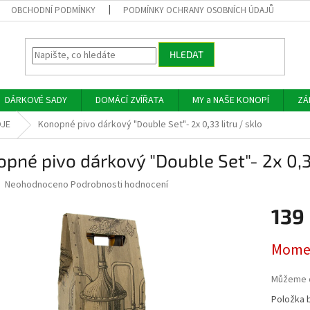
OBCHODNÍ PODMÍNKY
PODMÍNKY OCHRANY OSOBNÍCH ÚDAJŮ
HLEDAT
DÁRKOVÉ SADY
DOMÁCÍ ZVÍŘATA
MY a NAŠE KONOPÍ
ZÁ
OJE
Konopné pivo dárkový "Double Set"- 2x 0,33 litru / sklo
pné pivo dárkový "Double Set"- 2x 0,33
Průměrné
Neohodnoceno
Podrobnosti hodnocení
hodnocení
produktu
139
je
0,0
Měrná
Momen
z
cena:
5
hvězdiček.
Můžeme d
Položka 