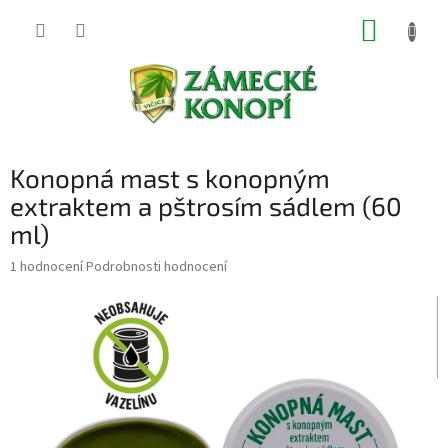
Přejít
NÁKUP
na
obsah
KOŠÍK
Konopná mast s konopným
extraktem a pštrosím sádlem (60
ml)
Průměrné
1 hodnocení
Podrobnosti hodnocení
hodnocení
produktu
je
5,0
z
5
hvězdiček.