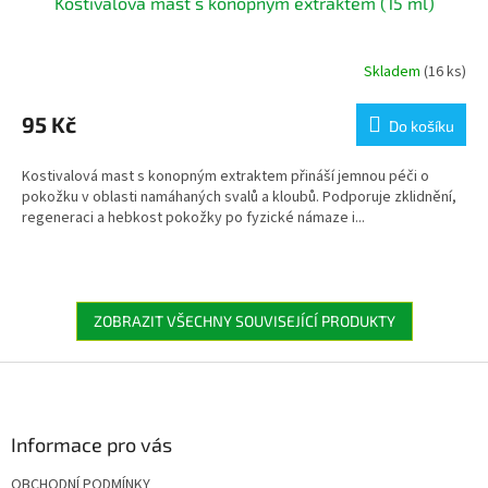
Kostivalová mast s konopným extraktem (15 ml)
Skladem
(16 ks)
95 Kč
Do košíku
Kostivalová mast s konopným extraktem přináší jemnou péči o
pokožku v oblasti namáhaných svalů a kloubů. Podporuje zklidnění,
regeneraci a hebkost pokožky po fyzické námaze i...
ZOBRAZIT VŠECHNY SOUVISEJÍCÍ PRODUKTY
Z
á
p
a
Informace pro vás
t
OBCHODNÍ PODMÍNKY