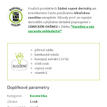
V našich produktech
žádné ropné deriváty
ani
tu konkurencí často používanou
lékařskou
vazelínu
nenajdete. Důvody proč se ropným
derivátům vyhýbáme detailně popisujeme v
ZÁMECKÉM OKÉNKU
v článku
"Vazelínu u nás
opravdu nehledejte!"
pštrosí sádlo
bambucké máslo
konopný extrakt ( 13 %)
včelí vosk
sojový vosk
vitamín E
Doplňkové parametry
Kategorie
:
Kosmetika
Záruka
:
1 rok