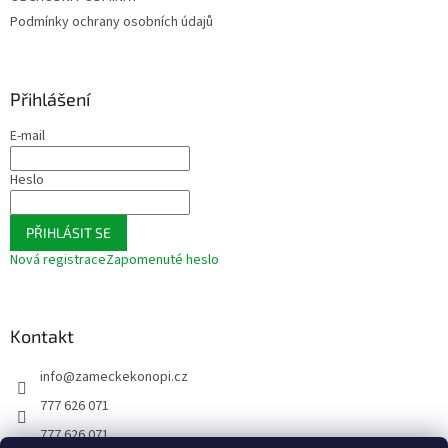
í
Podmínky ochrany osobních údajů
Přihlášení
E-mail
Heslo
PŘIHLÁSIT SE
Nová registrace
Zapomenuté heslo
Kontakt
info
@
zameckekonopi.cz
777 626 071
777 626 071