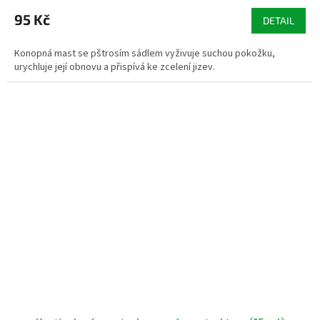
hodnocení
produktu
95 Kč
DETAIL
je
5,0
Konopná mast se pštrosím sádlem vyživuje suchou pokožku,
z
urychluje její obnovu a přispívá ke zcelení jizev.
5
hvězdiček.