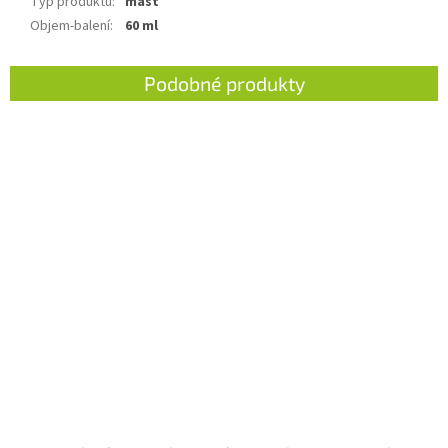
Typ produktu
:
mast
Objem-balení
:
60 ml