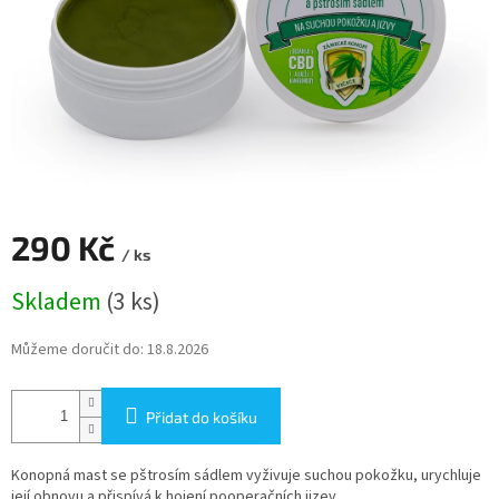
290 Kč
/ ks
Měrná
Skladem
(3 ks)
cena:
Můžeme doručit do:
18.8.2026
Přidat do košíku
Konopná mast se pštrosím sádlem vyživuje suchou pokožku, urychluje
její obnovu a přispívá k hojení pooperačních jizev.