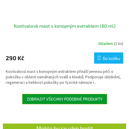
Kostivalová mast s konopným extraktem (60 ml)
Skladem
(1 ks)
290 Kč
Do košíku
Kostivalová mast s konopným extraktem přináší jemnou péči o
pokožku v oblasti namáhaných svalů a kloubů. Podporuje zklidnění,
regeneraci a hebkost pokožky po fyzické námaze i...
ZOBRAZIT VŠECHNY PODOBNÉ PRODUKTY
Mohlo by se vám hodit