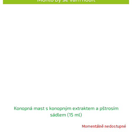
Konopná mast s konopným extraktem a pštrosím
sádlem (15 ml)
Momentálně nedostupné
Průměrné