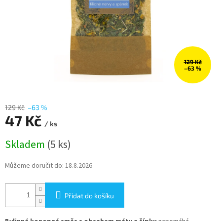
129 Kč
–63 %
129 Kč
–63 %
47 Kč
/ ks
Měrná
Skladem
(5 ks)
cena:
Můžeme doručit do:
18.8.2026
Přidat do košíku