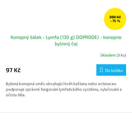
390 Kč
–75 %
Konopný šálek - Lymfa (130 g) DOPRODEJ - konopno
bylinný čaj
Skladem
(3 ks)
97 Kč
Do košíku
Bylinná konopná směs obsahující květ kaštanu nebo echinaceu
podporuje správné fungování lymfatického systému, vylučování a
očistu těla.
Z
á
p