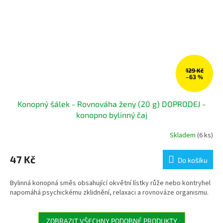
129 Kč
–63 %
Konopný šálek - Rovnováha ženy (20 g) DOPRODEJ -
konopno bylinný čaj
Skladem
(6 ks)
47 Kč
Do košíku
Bylinná konopná směs obsahující okvětní lístky růže nebo kontryhel
napomáhá psychickému zklidnění, relaxaci a rovnováze organismu.
ZOBRAZIT VŠECHNY PODOBNÉ PRODUKTY