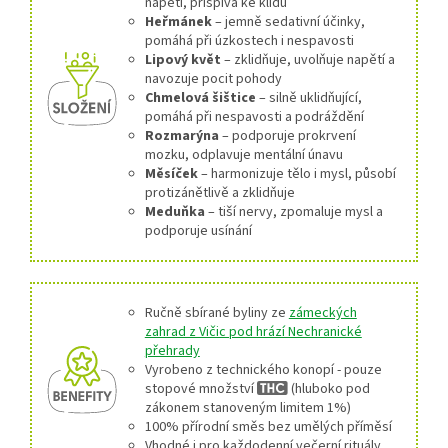
napětí, přispívá ke klidu
Heřmánek
– jemně sedativní účinky,
pomáhá při úzkostech i nespavosti
Lipový květ
– zklidňuje, uvolňuje napětí a
navozuje pocit pohody
Chmelová šištice
– silně uklidňující,
pomáhá při nespavosti a podráždění
Rozmarýna
– podporuje prokrvení
mozku, odplavuje mentální únavu
Měsíček
– harmonizuje tělo i mysl, působí
protizánětlivě a zklidňuje
Meduňka
– tiší nervy, zpomaluje mysl a
podporuje usínání
Ručně sbírané byliny ze
zámeckých
zahrad z Vičic pod hrází Nechranické
přehrady
Vyrobeno z technického konopí - pouze
stopové množství
(hluboko pod
zákonem stanoveným limitem 1%)
100% přírodní směs bez umělých příměsí
Vhodné i pro každodenní večerní rituály