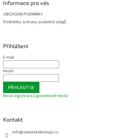
a
Informace pro vás
t
OBCHODNÍ PODMÍNKY
í
Podmínky ochrany osobních údajů
Přihlášení
E-mail
Heslo
PŘIHLÁSIT SE
Nová registrace
Zapomenuté heslo
Kontakt
info
@
zameckekonopi.cz