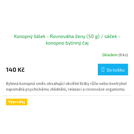
Konopný šálek - Rovnováha ženy (50 g) / sáček -
konopno bylinný čaj
Skladem
(6 ks)
140 Kč
Do košíku
Bylinná konopná směs obsahující okvětní lístky růže nebo kontryhel
napomáhá psychickému zklidnění, relaxaci a rovnováze organismu.
Výprodej