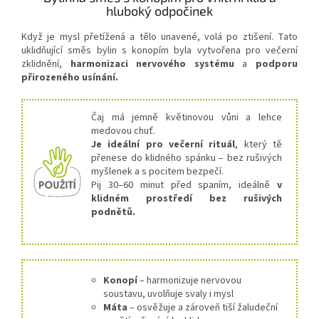
hluboký odpočinek
Když je mysl přetížená a tělo unavené, volá po ztišení. Tato
uklidňující směs bylin s konopím byla vytvořena pro večerní
zklidnění,
harmonizaci nervového systému
a
podporu
přirozeného usínání.
Čaj má jemně květinovou vůni a lehce
medovou chuť.
Je ideální pro večerní rituál
, který tě
přenese do klidného spánku – bez rušivých
myšlenek a s pocitem bezpečí.
Pij 30–60 minut před spaním, ideálně
v
klidném prostředí bez rušivých
podnětů.
Konopí
– harmonizuje nervovou
soustavu, uvolňuje svaly i mysl
Máta
– osvěžuje a zároveň tiší žaludeční