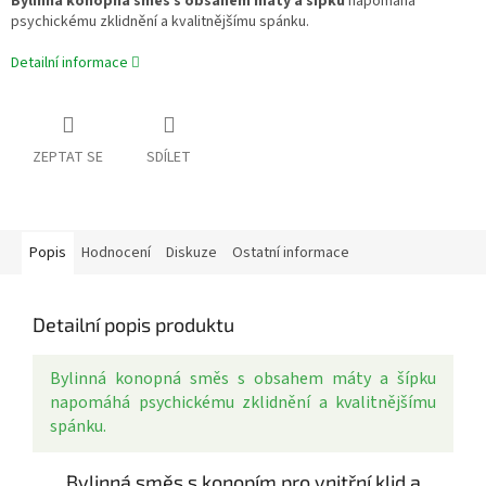
Bylinná konopná směs s obsahem máty a šípku
napomáhá
psychickému zklidnění a kvalitnějšímu spánku.
Detailní informace
ZEPTAT SE
SDÍLET
Popis
Hodnocení
Diskuze
Ostatní informace
Detailní popis produktu
Bylinná konopná směs s obsahem máty a šípku
napomáhá psychickému zklidnění a kvalitnějšímu
spánku.
Bylinná směs s konopím pro vnitřní klid a