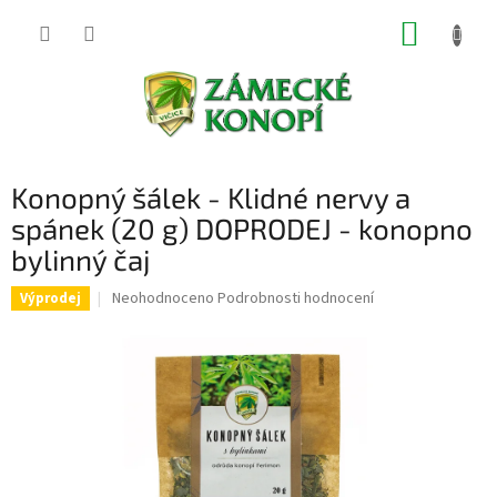
Přejít
NÁKUP
na
obsah
KOŠÍK
Konopný šálek - Klidné nervy a
spánek (20 g) DOPRODEJ - konopno
bylinný čaj
Průměrné
Neohodnoceno
Podrobnosti hodnocení
Výprodej
hodnocení
produktu
je
0,0
z
5
hvězdiček.