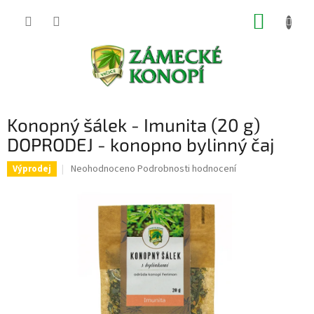
Přejít
NÁKUP
na
obsah
KOŠÍK
Konopný šálek - Imunita (20 g)
DOPRODEJ - konopno bylinný čaj
Průměrné
Neohodnoceno
Podrobnosti hodnocení
Výprodej
hodnocení
produktu
je
0,0
z
5
hvězdiček.