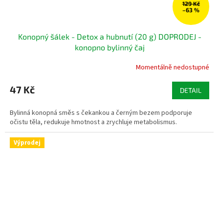
129 Kč
–63 %
Konopný šálek - Detox a hubnutí (20 g) DOPRODEJ -
konopno bylinný čaj
Momentálně nedostupné
47 Kč
DETAIL
Bylinná konopná směs s čekankou a černým bezem podporuje
očistu těla, redukuje hmotnost a zrychluje metabolismus.
Výprodej