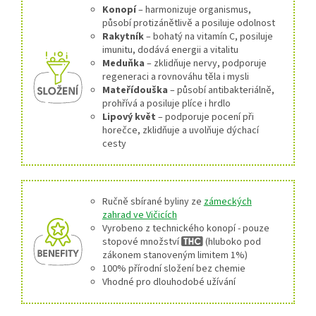
Konopí
– harmonizuje organismus,
působí protizánětlivě a posiluje odolnost
Rakytník
– bohatý na vitamín C, posiluje
imunitu, dodává energii a vitalitu
Meduňka
– zklidňuje nervy, podporuje
regeneraci a rovnováhu těla i mysli
Mateřídouška
– působí antibakteriálně,
prohřívá a posiluje plíce i hrdlo
Lipový květ
– podporuje pocení při
horečce, zklidňuje a uvolňuje dýchací
cesty
Ručně sbírané byliny ze
zámeckých
zahrad ve Vičicích
Vyrobeno z technického konopí - pouze
stopové množství
(hluboko pod
zákonem stanoveným limitem 1%)
100% přírodní složení bez chemie
Vhodné pro dlouhodobé užívání