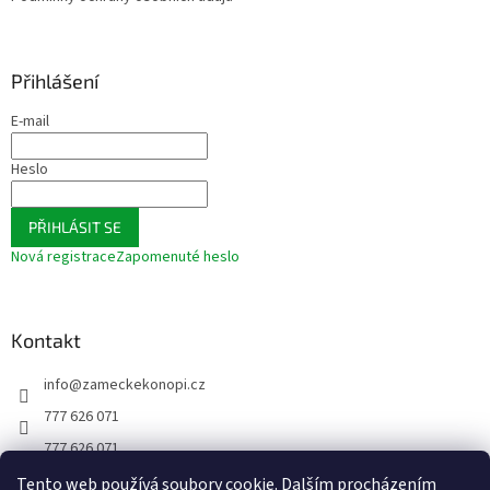
Přihlášení
E-mail
Heslo
PŘIHLÁSIT SE
Nová registrace
Zapomenuté heslo
Kontakt
info
@
zameckekonopi.cz
777 626 071
777 626 071
FACEBOOK
Tento web používá soubory cookie. Dalším procházením