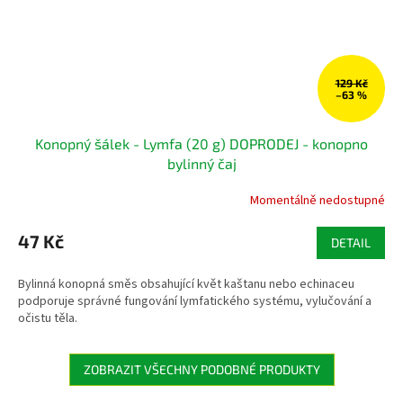
129 Kč
–63 %
Konopný šálek - Lymfa (20 g) DOPRODEJ - konopno
bylinný čaj
Momentálně nedostupné
47 Kč
DETAIL
Bylinná konopná směs obsahující květ kaštanu nebo echinaceu
podporuje správné fungování lymfatického systému, vylučování a
očistu těla.
ZOBRAZIT VŠECHNY PODOBNÉ PRODUKTY