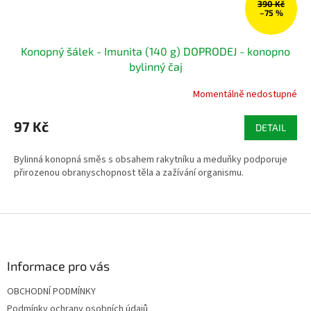
390 Kč
–75 %
Konopný šálek - Imunita (140 g) DOPRODEJ - konopno
bylinný čaj
Momentálně nedostupné
97 Kč
DETAIL
Bylinná konopná směs s obsahem rakytníku a meduňky podporuje
přirozenou obranyschopnost těla a zažívání organismu.
Z
á
p
a
Informace pro vás
t
OBCHODNÍ PODMÍNKY
í
Podmínky ochrany osobních údajů