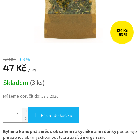
129 Kč
–63 %
129 Kč
–63 %
47 Kč
/ ks
Měrná
Skladem
(3 ks)
cena:
Můžeme doručit do:
17.8.2026
Přidat do košíku
Bylinná konopná směs s obsahem rakytníku a meduňky
podporuje
přirozenou obranyschopnost těla a zažívání organismu.