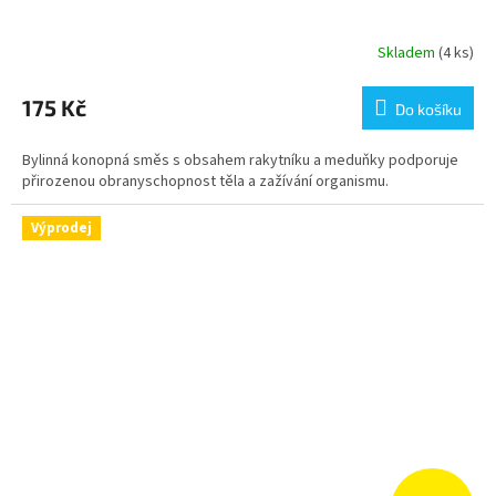
Skladem
(4 ks)
175 Kč
Do košíku
Bylinná konopná směs s obsahem rakytníku a meduňky podporuje
přirozenou obranyschopnost těla a zažívání organismu.
Výprodej