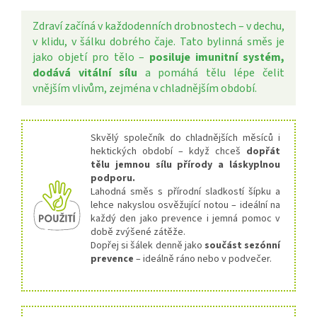
Zdraví začíná v každodenních drobnostech – v dechu,
v klidu, v šálku dobrého čaje. Tato bylinná směs je
jako objetí pro tělo –
posiluje imunitní systém,
dodává vitální sílu
a pomáhá tělu lépe čelit
vnějším vlivům, zejména v chladnějším období.
Skvělý společník do chladnějších měsíců i
hektických období – když chceš
dopřát
tělu jemnou sílu přírody a láskyplnou
podporu.
Lahodná směs s přírodní sladkostí šípku a
lehce nakyslou osvěžující notou – ideální na
každý den jako prevence i jemná pomoc v
době zvýšené zátěže.
Dopřej si šálek denně jako
součást sezónní
prevence
– ideálně ráno nebo v podvečer.