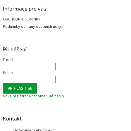
p
a
Informace pro vás
t
OBCHODNÍ PODMÍNKY
í
Podmínky ochrany osobních údajů
Přihlášení
E-mail
Heslo
PŘIHLÁSIT SE
Nová registrace
Zapomenuté heslo
Kontakt
info
@
zameckekonopi.cz