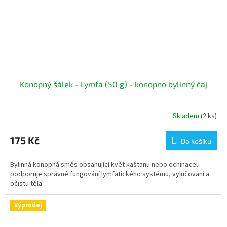
Konopný šálek - Lymfa (50 g) - konopno bylinný čaj
Skladem
(2 ks)
175 Kč
Do košíku
Bylinná konopná směs obsahující květ kaštanu nebo echinaceu
podporuje správné fungování lymfatického systému, vylučování a
očistu těla.
Výprodej