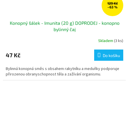
129 Kč
–63 %
Konopný šálek - Imunita (20 g) DOPRODEJ - konopno
bylinný čaj
Skladem
(3 ks)
47 Kč
Do košíku
Bylinná konopná směs s obsahem rakytníku a meduňky podporuje
přirozenou obranyschopnost těla a zažívání organismu.