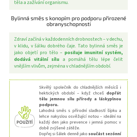
těla a zažívání organismu.
Bylinná směs s konopím pro podporu přirozené
obranyschopnosti
Zdraví začíná v každodenních drobnostech – v dechu,
v klidu, v šálku dobrého čaje. Tato bylinná směs je
jako objetí pro tělo –
posiluje imunitní systém,
dodává vitální sílu
a pomáhá tělu lépe čelit
vnějším vlivům, zejména v chladnějším období.
Skvělý společník do chladnějších měsíců i
hektických období – když chceš
dopřát
tělu jemnou sílu přírody a láskyplnou
podporu.
Lahodná směs s přírodní sladkostí šípku a
lehce nakyslou osvěžující notou – ideální na
každý den jako prevence i jemná pomoc v
době zvýšené zátěže.
Dopřej si šálek denně jako
součást sezónní