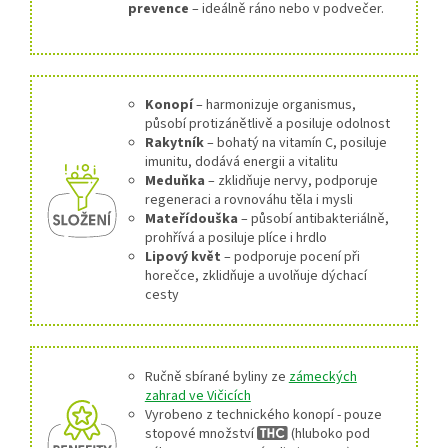
prevence
– ideálně ráno nebo v podvečer.
Konopí
– harmonizuje organismus,
působí protizánětlivě a posiluje odolnost
Rakytník
– bohatý na vitamín C, posiluje
imunitu, dodává energii a vitalitu
Meduňka
– zklidňuje nervy, podporuje
regeneraci a rovnováhu těla i mysli
Mateřídouška
– působí antibakteriálně,
prohřívá a posiluje plíce i hrdlo
Lipový květ
– podporuje pocení při
horečce, zklidňuje a uvolňuje dýchací
cesty
Ručně sbírané byliny ze
zámeckých
zahrad ve Vičicích
Vyrobeno z technického konopí - pouze
stopové množství
(hluboko pod