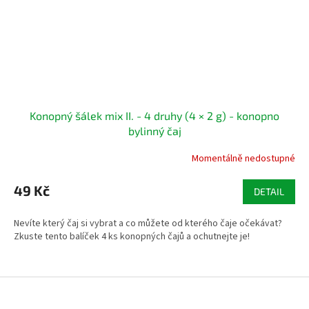
Konopný šálek mix II. - 4 druhy (4 × 2 g) - konopno
bylinný čaj
Momentálně nedostupné
49 Kč
DETAIL
Nevíte který čaj si vybrat a co můžete od kterého čaje očekávat?
Zkuste tento balíček 4 ks konopných čajů a ochutnejte je!
Z
á