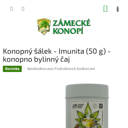
Přejít
NÁKUP
na
obsah
KOŠÍK
Konopný šálek - Imunita (50 g) -
konopno bylinný čaj
Průměrné
Neohodnoceno
Podrobnosti hodnocení
Novinka
hodnocení
produktu
je
0,0
z
5
hvězdiček.