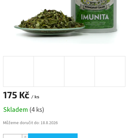
175 Kč
/ ks
Měrná
Skladem
(4 ks)
cena:
Můžeme doručit do:
18.8.2026