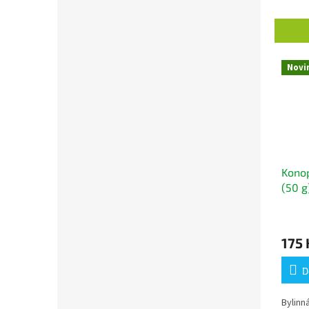
Novi
Konop
(50 g
čaj
175 
D
Bylinn