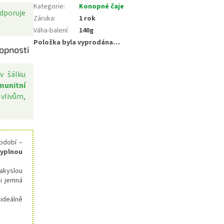
Kategorie
:
Konopné čaje
dporuje
Záruka
:
1 rok
Váha-balení
:
140g
Položka byla vyprodána…
opnosti
v šálku
imunitní
vlivům,
období –
kyplnou
akyslou
 i jemná
 ideálně