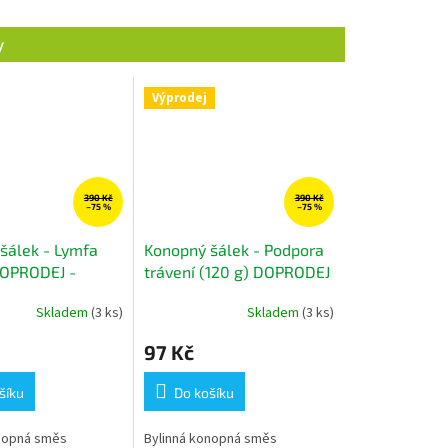
Výprodej
390 Kč
390 Kč
–75 %
–75 %
šálek - Lymfa
Konopný šálek - Podpora
DOPRODEJ -
trávení (120 g) DOPRODEJ
bylinný čaj
- konopno bylinný čaj
Skladem
(3 ks)
Skladem
(3 ks)
97 Kč
šíku
Do košíku
nopná směs
Bylinná konopná směs