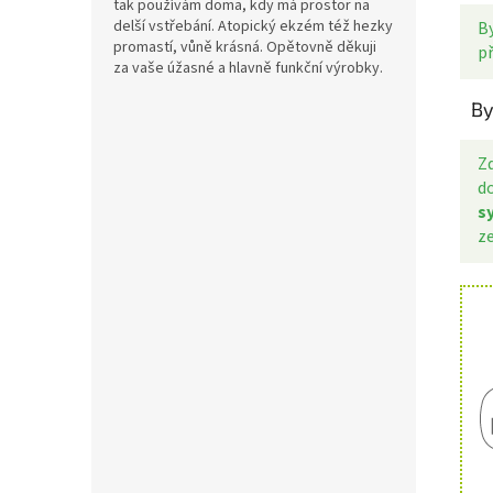
tak používám doma, kdy má prostor na
delší vstřebání. Atopický ekzém též hezky
B
promastí, vůně krásná. Opětovně děkuji
p
za vaše úžasné a hlavně funkční výrobky.
By
Z
do
s
z