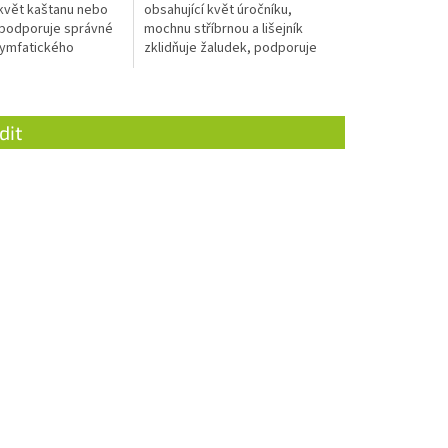
 květ kaštanu nebo
obsahující květ úročníku,
podporuje správné
mochnu stříbrnou a lišejník
lymfatického
zklidňuje žaludek, podporuje
ylučování a očistu
trávení a trávicí systém.
dit