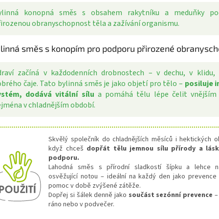
ylinná konopná směs s obsahem rakytníku a meduňky po
řirozenou obranyschopnost těla a zažívání organismu.
linná směs s konopím pro podporu přirozené obranysch
draví začíná v každodenních drobnostech – v dechu, v klidu, 
brého čaje. Tato bylinná směs je jako objetí pro tělo –
posiluje 
ystém, dodává vitální sílu
a pomáhá tělu lépe čelit vnějším 
ejména v chladnějším období.
Skvělý společník do chladnějších měsíců i hektických 
když chceš
dopřát tělu jemnou sílu přírody a lás
podporu.
Lahodná směs s přírodní sladkostí šípku a lehce n
osvěžující notou – ideální na každý den jako prevence
pomoc v době zvýšené zátěže.
Dopřej si šálek denně jako
součást sezónní prevence
–
ráno nebo v podvečer.