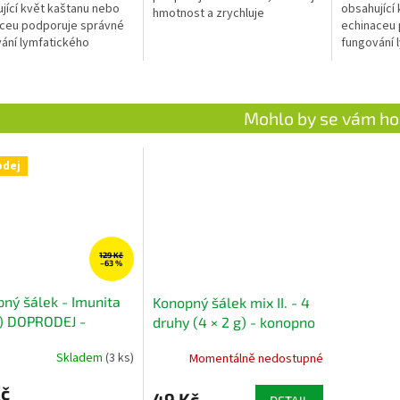
jící květ kaštanu nebo
obsahující
hmotnost a zrychluje
ceu podporuje správné
echinaceu 
metabolismus.
ání lymfatického
fungování 
u, vylučování a očistu
systému, v
těla.
Mohlo by se vám ho
odej
129 Kč
–63 %
ný šálek - Imunita
Konopný šálek mix II. - 4
) DOPRODEJ -
druhy (4 × 2 g) - konopno
no bylinný čaj
bylinný čaj
Skladem
(3 ks)
Momentálně nedostupné
Kč
49 Kč