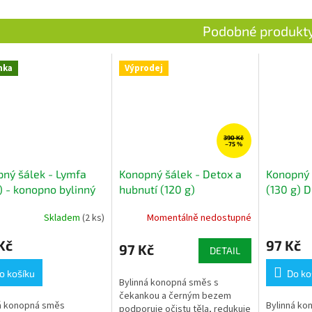
nka
Výprodej
390 Kč
–75 %
ný šálek - Lymfa
Konopný šálek - Detox a
Konopný 
) - konopno bylinný
hubnutí (120 g)
(130 g) 
DOPRODEJ - konopno
konopno 
Skladem
(2 ks)
Momentálně nedostupné
bylinný čaj
Kč
97 Kč
97 Kč
DETAIL
o košíku
Do ko
Bylinná konopná směs s
čekankou a černým bezem
á konopná směs
Bylinná ko
podporuje očistu těla, redukuje