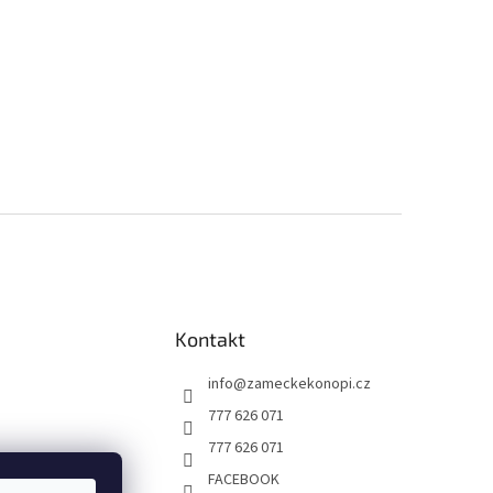
Kontakt
info
@
zameckekonopi.cz
777 626 071
777 626 071
FACEBOOK