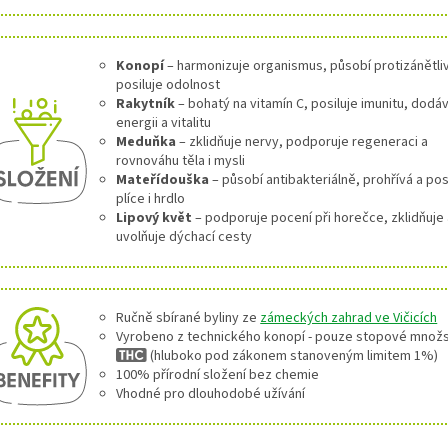
Konopí
– harmonizuje organismus, působí protizánětli
posiluje odolnost
Rakytník
– bohatý na vitamín C, posiluje imunitu, dodá
energii a vitalitu
Meduňka
– zklidňuje nervy, podporuje regeneraci a
rovnováhu těla i mysli
Mateřídouška
– působí antibakteriálně, prohřívá a pos
plíce i hrdlo
Lipový květ
– podporuje pocení při horečce, zklidňuje
uvolňuje dýchací cesty
Ručně sbírané byliny ze
zámeckých zahrad ve Vičicích
Vyrobeno z technického konopí - pouze stopové množ
(hluboko pod zákonem stanoveným limitem 1%)
100% přírodní složení bez chemie
Vhodné pro dlouhodobé užívání