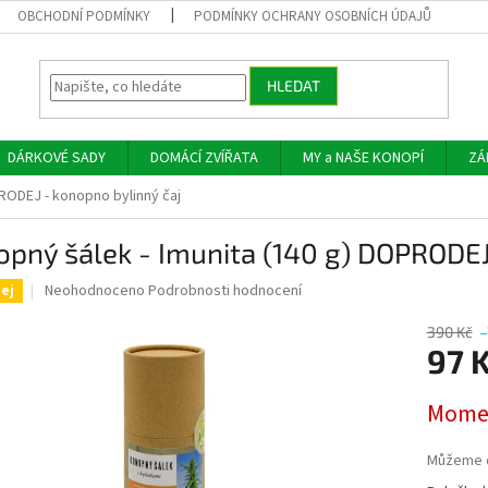
OBCHODNÍ PODMÍNKY
PODMÍNKY OCHRANY OSOBNÍCH ÚDAJŮ
HLEDAT
DÁRKOVÉ SADY
DOMÁCÍ ZVÍŘATA
MY a NAŠE KONOPÍ
ZÁ
PRODEJ - konopno bylinný čaj
pný šálek - Imunita (140 g) DOPRODEJ
Průměrné
Neohodnoceno
Podrobnosti hodnocení
ej
hodnocení
produktu
390 Kč
–
je
97 
0,0
z
Měrná
Momen
5
cena:
hvězdiček.
Můžeme d