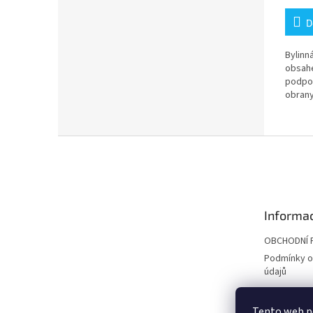
D
Bylinn
obsah
podpor
obrany
zažívá
Z
á
p
a
t
Informac
í
OBCHODNÍ 
Podmínky o
údajů
Tento web po