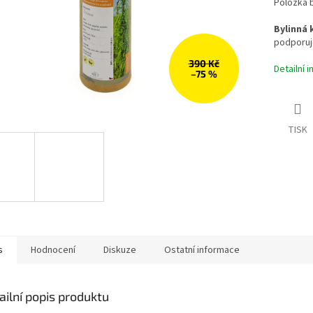
Položka 
Bylinná
podporuj
390 Kč
Detailní 
–75 %
TISK
s
Hodnocení
Diskuze
Ostatní informace
ailní popis produktu