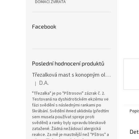
n
DOMÁCÍ ZVÍŘATA
e
l
Facebook
Poslední hodnocení produktů
Třezalková mast s konopným olejem a vitamínem E (15 ml)
D.A.
|
Hodnocení produktu je 5 z 5 hvězdiček.
"Třezalka" je po "Pštrosovi" zázrak č. 2.
Testovaná na dyshidrotickém ekzému ve
fázi svědění s následnými rankami po
Popi
škrábání. Svědění ihned uklidnila (předtím
sem musela používat spreje proti
svědění) a ranky byly opravdu bleskově
zatažené. Žádná nežádoucí alergická
Det
reakce. Za mě je mastnější než "Pštros" a