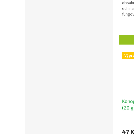
obsahu
echina
fungov
systém
těla.
Výpr
Konop
(20 g
konop
47 