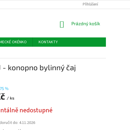
Přihlášení
NÁKUPNÍ
Prázdný košík
KOŠÍK
MECKÉ OKÉNKO
KONTAKTY
 - konopno bylinný čaj
75 %
Kč
/ ks
tálně nedostupné
oručit do:
4.11.2026