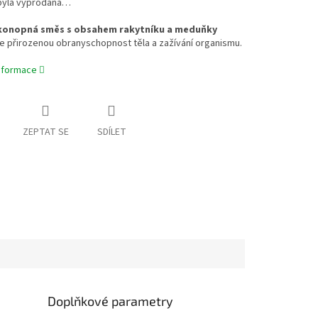
byla vyprodána…
 konopná směs s obsahem rakytníku a meduňky
e přirozenou obranyschopnost těla a zažívání organismu.
informace
ZEPTAT SE
SDÍLET
Doplňkové parametry