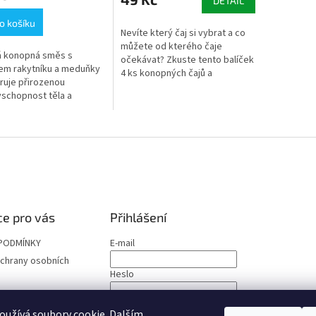
DETAIL
o košíku
Nevíte který čaj si vybrat a co
můžete od kterého čaje
á konopná směs s
očekávat? Zkuste tento balíček
em rakytníku a meduňky
4 ks konopných čajů a
uje přirozenou
ochutnejte je!
schopnost těla a
ní organismu.
e pro vás
Přihlášení
PODMÍNKY
E-mail
chrany osobních
Heslo
PŘIHLÁSIT SE
užívá soubory cookie. Dalším