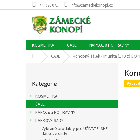
Přejít
777 626 071
info@zameckekonopi.cz
na
obsah
KOSMETIKA
ČAJE
NÁPOJE a POTRAVINY
Domů
ČAJE
Konopný šálek - Imunita (140 g) DO
P
Kono
o
Přeskočit
s
Kategorie
kategorie
Výprod
t
r
KOSMETIKA
a
ČAJE
n
NÁPOJE a POTRAVINY
n
í
DÁRKOVÉ SADY
p
Vybrané produkty pro UŽIVATELSKÉ
dárkové sady
a