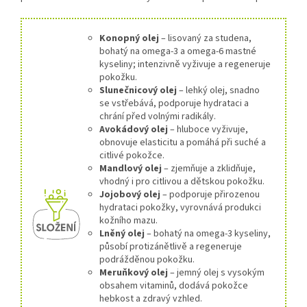
Konopný olej
– lisovaný za studena,
bohatý na omega-3 a omega-6 mastné
kyseliny; intenzivně vyživuje a regeneruje
pokožku.
Slunečnicový olej
– lehký olej, snadno
se vstřebává, podporuje hydrataci a
chrání před volnými radikály.
Avokádový olej
– hluboce vyživuje,
obnovuje elasticitu a pomáhá při suché a
citlivé pokožce.
Mandlový olej
– zjemňuje a zklidňuje,
vhodný i pro citlivou a dětskou pokožku.
Jojobový olej
– podporuje přirozenou
hydrataci pokožky, vyrovnává produkci
kožního mazu.
Lněný olej
– bohatý na omega-3 kyseliny,
působí protizánětlivě a regeneruje
podrážděnou pokožku.
Meruňkový olej
– jemný olej s vysokým
obsahem vitaminů, dodává pokožce
hebkost a zdravý vzhled.