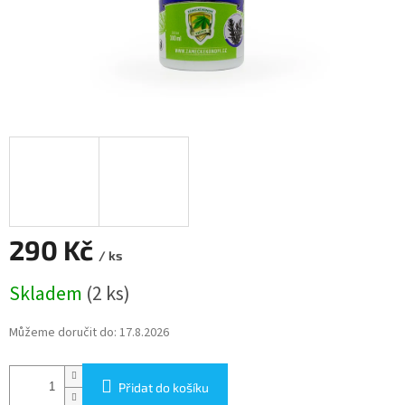
290 Kč
/ ks
Měrná
Skladem
(2 ks)
cena:
Můžeme doručit do:
17.8.2026
Přidat do košíku