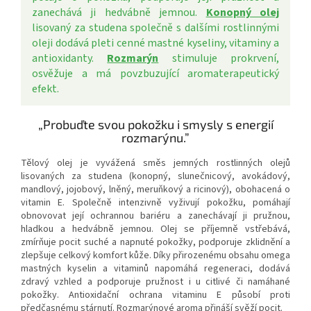
zanechává ji hedvábně jemnou.
Konopný olej
lisovaný za studena společně s dalšími rostlinnými
oleji dodává pleti cenné mastné kyseliny, vitaminy a
antioxidanty.
Rozmarýn
stimuluje prokrvení,
osvěžuje a má povzbuzující aromaterapeutický
efekt.
„Probuďte svou pokožku i smysly s energií
rozmarýnu.”
Tělový olej je vyvážená směs jemných rostlinných olejů
lisovaných za studena (konopný, slunečnicový, avokádový,
mandlový, jojobový, lněný, meruňkový a ricinový), obohacená o
vitamin E. Společně intenzivně vyživují pokožku, pomáhají
obnovovat její ochrannou bariéru a zanechávají ji pružnou,
hladkou a hedvábně jemnou. Olej se příjemně vstřebává,
zmírňuje pocit suché a napnuté pokožky, podporuje zklidnění a
zlepšuje celkový komfort kůže. Díky přirozenému obsahu omega
mastných kyselin a vitaminů napomáhá regeneraci, dodává
zdravý vzhled a podporuje pružnost i u citlivé či namáhané
pokožky. Antioxidační ochrana vitaminu E působí proti
předčasnému stárnutí. Rozmarýnové aroma přináší svěží pocit.