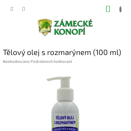
Přejít
NÁKUP
na
obsah
KOŠÍK
Tělový olej s rozmarýnem (100 ml)
Průměrné
Neohodnoceno
Podrobnosti hodnocení
hodnocení
produktu
je
0,0
z
5
hvězdiček.