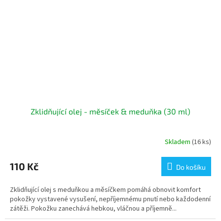
Zklidňující olej - měsíček & meduňka (30 ml)
Skladem
(16 ks)
110 Kč
Do košíku
Zklidňující olej s meduňkou a měsíčkem pomáhá obnovit komfort
pokožky vystavené vysušení, nepříjemnému pnutí nebo každodenní
zátěži. Pokožku zanechává hebkou, vláčnou a příjemně...