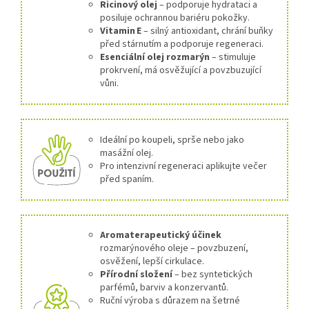
Ricinový olej
– podporuje hydrataci a
posiluje ochrannou bariéru pokožky.
Vitamin E
– silný antioxidant, chrání buňky
před stárnutím a podporuje regeneraci.
Esenciální olej rozmarýn
– stimuluje
prokrvení, má osvěžující a povzbuzující
vůni.
Ideální po koupeli, sprše nebo jako
masážní olej.
Pro intenzivní regeneraci aplikujte večer
před spaním.
Aromaterapeutický účinek
rozmarýnového oleje – povzbuzení,
osvěžení, lepší cirkulace.
Přírodní složení
– bez syntetických
parfémů, barviv a konzervantů.
Ruční výroba s důrazem na šetrné