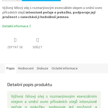
Výživný tělový olej s rozmarýnovým esenciálním olejem a směsí osmi
přírodních olejů
intenzivně pečuje o pokožku
,
podporuje její
pružnost
a
zanechává ji hedvábně jemnou
.
Detailní informace
ZEPTAT SE
SDÍLET
Popis
Hodnocení
Diskuze
Ostatní informace
Detailní popis produktu
Výživný tělový olej s rozmarýnovým esenciálním
olejem a směsí osmi přírodních olejů intenzivně
pečuje o pokožku, podporuje její pružnost a