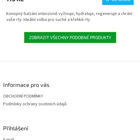
Konopný balzám intenzivně vyživuje, hydratuje, regeneruje a chrání
vaše rty. Ideální volba pro suché a křehké rty.
ZOBRAZIT VŠECHNY PODOBNÉ PRODUKTY
Z
á
p
a
Informace pro vás
t
OBCHODNÍ PODMÍNKY
í
Podmínky ochrany osobních údajů
Přihlášení
E-mail