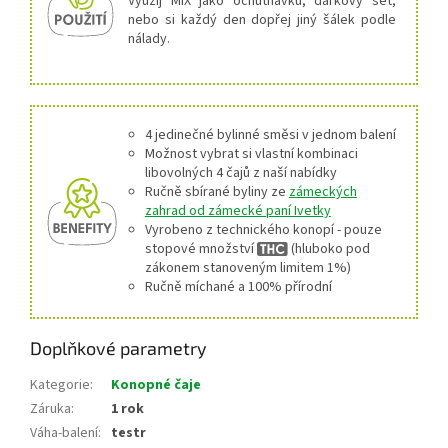
Využij MIX jako ochutnávku, dárkový set,
nebo si každý den dopřej jiný šálek podle
nálady.
4 jedinečné bylinné směsi v jednom balení
Možnost vybrat si vlastní kombinaci
libovolných 4 čajů z naší nabídky
Ručně sbírané byliny ze
zámeckých
zahrad od zámecké paní Ivetky
Vyrobeno z technického konopí - pouze
stopové množství
(hluboko pod
zákonem stanoveným limitem 1%)
Ručně míchané a 100% přírodní
Doplňkové parametry
Kategorie
:
Konopné čaje
Záruka
:
1 rok
Váha-balení
:
testr