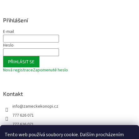
Přihlášení
E-mail
Heslo
PŘIHLÁSIT SE
Nová registrace
Zapomenuté heslo
Kontakt
info
@
zameckekonopi.cz
777 626 071
777 626 071
FACEBOOK
Tento web používá soubory cookie. Dalším procházením