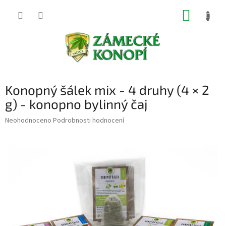
Přejít
NÁKUP
na
obsah
KOŠÍK
Konopný šálek mix - 4 druhy (4 × 2
g) - konopno bylinný čaj
Průměrné
Neohodnoceno
Podrobnosti hodnocení
hodnocení
produktu
je
0,0
z
5
hvězdiček.