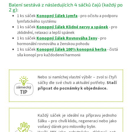
Balení sestává z následujících 4 sáčků čajů (každý po
2 g):
1 ks sáček
Konopný šálek Lymfa
- pro očistu a podporu
lymfatického systému
1 ks sáček
Konopný šálek Klidné nervy a spánek
- pro
zklidnění, relaxaci a lepší spánek
1 ks sáček
Konopný šálek Rovnováha ženy
- pro
hormonální rovnováhu a ženskou pohodu
1 ks sáček
Konopný šálek 100% konopná herba
- čistá
síla konopí pro každodenní harmonii
Nebo si namíchej vlastní výběr – zvol si čtyři
sáčky dle své chuti a aktuální potřeby.
Stačí
připsat do poznámky k objednávce.
Každý sáček je ideální na přípravu jednoho
šálku – pro chvíli klidu, regeneraci nebo jako
voňavý dárek pro milovníky bylin.