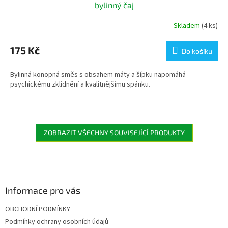
bylinný čaj
Skladem
(4 ks)
175 Kč
Do košíku
Bylinná konopná směs s obsahem máty a šípku napomáhá
psychickému zklidnění a kvalitnějšímu spánku.
ZOBRAZIT VŠECHNY SOUVISEJÍCÍ PRODUKTY
Z
á
p
a
Informace pro vás
t
OBCHODNÍ PODMÍNKY
í
Podmínky ochrany osobních údajů