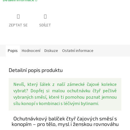
Detailní informace
ZEPTAT SE
SDÍLET
Popis
Hodnocení
Diskuze
Ostatní informace
Detailní popis produktu
Nevíš, který šálek z naší zámecké čajové kolekce
vybrat? Dopřej si malou ochutnávku čtyř pečlivě
vybraných směsí, které ti pomohou poznat jemnou
sílu konopí v kombinaci s léčivými bylinami.
Ochutnávkový balíček čtyř čajových směsí s
konopím – pro tělo, mysl i ženskou rovnováhu