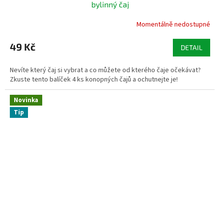
bylinný čaj
Momentálně nedostupné
49 Kč
DETAIL
Nevíte který čaj si vybrat a co můžete od kterého čaje očekávat?
Zkuste tento balíček 4 ks konopných čajů a ochutnejte je!
Novinka
Tip