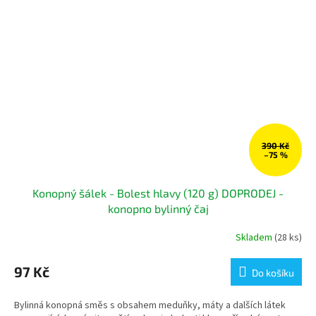
390 Kč
–75 %
Konopný šálek - Bolest hlavy (120 g) DOPRODEJ -
konopno bylinný čaj
Skladem
(28 ks)
97 Kč
Do košíku
Bylinná konopná směs s obsahem meduňky, máty a dalších látek