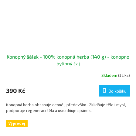
Konopný šálek - 100% konopná herba (140 g) - konopno
bylinný čaj
Skladem
(12 ks)
390 Kč
Do košíku
Konopná herba obsahuje cenné , především . Zklidňuje tělo i mysl,
podporuje regeneraci těla a usnadňuje spánek.
Výprodej