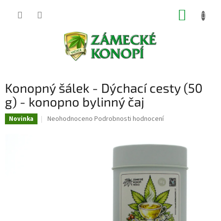
Přejít
NÁKUP
na
obsah
KOŠÍK
Konopný šálek - Dýchací cesty (50
g) - konopno bylinný čaj
Průměrné
Neohodnoceno
Podrobnosti hodnocení
Novinka
hodnocení
produktu
je
0,0
z
5
hvězdiček.