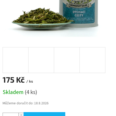
175 Kč
/ ks
Měrná
Skladem
(4 ks)
cena:
Můžeme doručit do:
18.8.2026