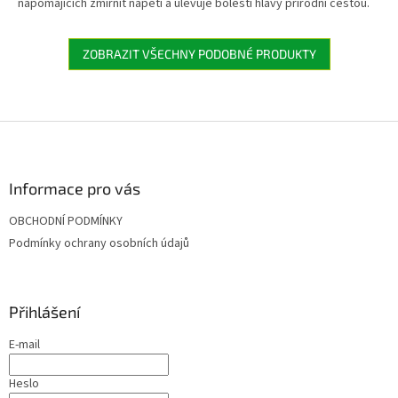
napomajících zmírnit napětí a ulevuje bolesti hlavy přírodní cestou.
ZOBRAZIT VŠECHNY PODOBNÉ PRODUKTY
Z
á
p
a
Informace pro vás
t
OBCHODNÍ PODMÍNKY
í
Podmínky ochrany osobních údajů
Přihlášení
E-mail
Heslo