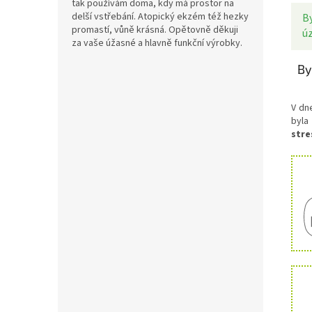
tak používám doma, kdy má prostor na
delší vstřebání. Atopický ekzém též hezky
B
promastí, vůně krásná. Opětovně děkuji
úz
za vaše úžasné a hlavně funkční výrobky.
By
V dn
byla
stre