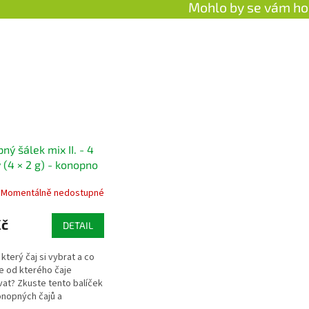
Mohlo by se vám ho
ný šálek mix II. - 4
 (4 × 2 g) - konopno
ný čaj
Momentálně nedostupné
Kč
DETAIL
který čaj si vybrat a co
 od kterého čaje
at? Zkuste tento balíček
onopných čajů a