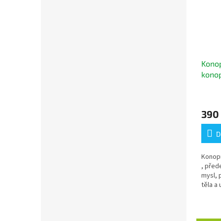
Konop
konop
konop
390
D
Konop
, přede
mysl, 
těla a