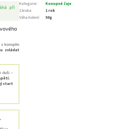
Kategorie
:
Konopné čaje
áhá při
Záruka
:
1 rok
Váha-balení
:
50g
ervového
s s konopím
lu zvládat
i duši –
apětí.
ý start
,