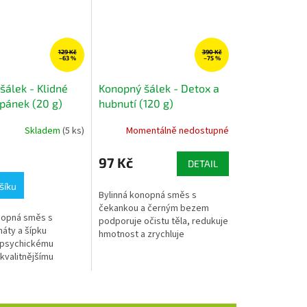
129 Kč
390 Kč
–63 %
–75 %
šálek - Klidné
Konopný šálek - Detox a
spánek (20 g)
hubnutí (120 g)
J - konopno
DOPRODEJ - konopno
Skladem
(5 ks)
Momentálně nedostupné
aj
bylinný čaj
97 Kč
DETAIL
šíku
Bylinná konopná směs s
čekankou a černým bezem
nopná směs s
podporuje očistu těla, redukuje
áty a šípku
hmotnost a zrychluje
psychickému
metabolismus.
 kvalitnějšímu