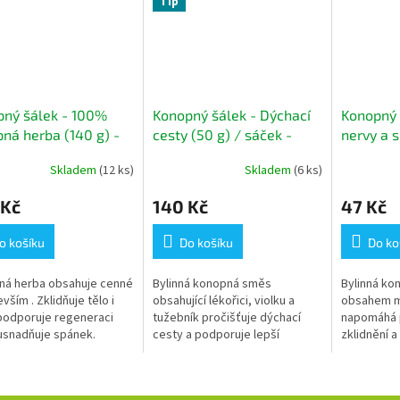
Tip
ný šálek - 100%
Konopný šálek - Dýchací
Konopný 
ná herba (140 g) -
cesty (50 g) / sáček -
nervy a 
no bylinný čaj
konopno bylinný čaj
DOPRODE
Skladem
(12 ks)
Skladem
(6 ks)
bylinný č
 Kč
140 Kč
47 Kč
o košíku
Do košíku
Do ko
ná herba obsahuje cenné
Bylinná konopná směs
Bylinná ko
vším . Zklidňuje tělo i
obsahující lékořici, violku a
obsahem m
podporuje regeneraci
tužebník pročišťuje dýchací
napomáhá 
 usnadňuje spánek.
cesty a podporuje lepší
zklidnění a
dýchání.
spánku.