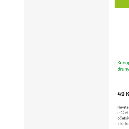
Konop
druhy
bylin
49 
Nevíte 
můžete
očekáv
4 ks k