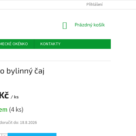
Přihlášení
NÁKUPNÍ
Prázdný košík
KOŠÍK
MECKÉ OKÉNKO
KONTAKTY
o bylinný čaj
 Kč
/ ks
dem
(4 ks)
oručit do:
18.8.2026