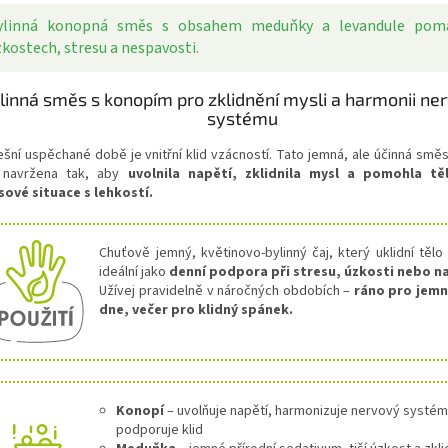
ylinná konopná směs s obsahem meduňky a levandule pom
kostech, stresu a nespavosti.
linná směs s konopím pro zklidnění mysli a harmonii n
systému
ešní uspěchané době je vnitřní klid vzácností. Tato jemná, ale účinná smě
 navržena tak, aby
uvolnila napětí, zklidnila mysl a pomohla tě
sové situace s lehkostí.
Chuťově jemný, květinovo-bylinný čaj, který uklidní tělo 
ideální jako
denní podpora při stresu, úzkosti nebo n
Užívej pravidelně v náročných obdobích –
ráno pro jemn
dne, večer pro klidný spánek.
Konopí
– uvolňuje napětí, harmonizuje nervový systém
podporuje klid