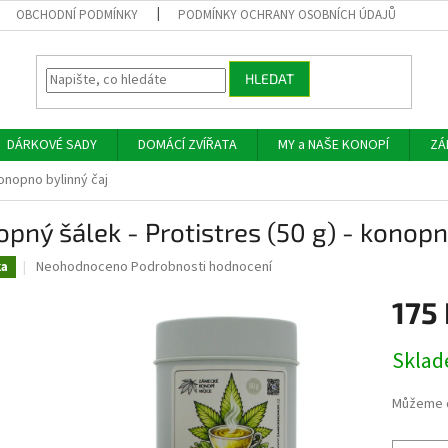
OBCHODNÍ PODMÍNKY
PODMÍNKY OCHRANY OSOBNÍCH ÚDAJŮ
HLEDAT
DÁRKOVÉ SADY
DOMÁCÍ ZVÍŘATA
MY a NAŠE KONOPÍ
ZÁ
konopno bylinný čaj
pný šálek - Protistres (50 g) - konopn
Průměrné
Neohodnoceno
Podrobnosti hodnocení
ka
hodnocení
produktu
175
je
0,0
Měrná
Skla
z
cena:
5
hvězdiček.
Můžeme d