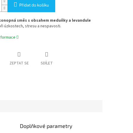
Přidat do košíku
 konopná směs s obsahem meduňky a levandule
i úzkostech, stresu a nespavosti.
informace
ZEPTAT SE
SDÍLET
Doplňkové parametry