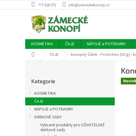
Přejít
777 626 071
info@zameckekonopi.cz
na
obsah
KOSMETIKA
ČAJE
NÁPOJE a POTRAVINY
Domů
ČAJE
Konopný šálek - Protistres (50 g) - 
P
Kono
o
Přeskočit
s
Kategorie
kategorie
Novin
t
r
KOSMETIKA
a
ČAJE
n
NÁPOJE a POTRAVINY
n
í
DÁRKOVÉ SADY
p
Vybrané produkty pro UŽIVATELSKÉ
dárkové sady
a