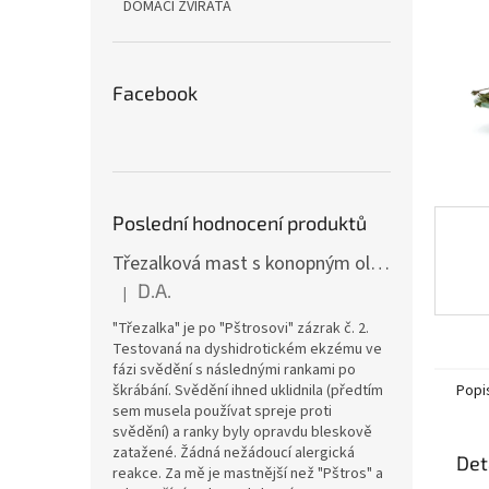
n
DOMÁCÍ ZVÍŘATA
e
l
Facebook
Poslední hodnocení produktů
Třezalková mast s konopným olejem a vitamínem E (15 ml)
D.A.
|
Hodnocení produktu je 5 z 5 hvězdiček.
"Třezalka" je po "Pštrosovi" zázrak č. 2.
Testovaná na dyshidrotickém ekzému ve
fázi svědění s následnými rankami po
Popi
škrábání. Svědění ihned uklidnila (předtím
sem musela používat spreje proti
svědění) a ranky byly opravdu bleskově
zatažené. Žádná nežádoucí alergická
Det
reakce. Za mě je mastnější než "Pštros" a