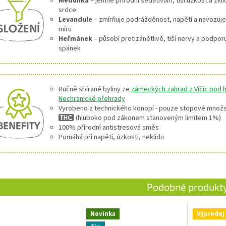
Meduňka
– jemné přírodní sedativum, tiší úzkost a zkli
srdce
Levandule
– zmírňuje podrážděnost, napětí a navozuje
míru
Heřmánek
– působí protizánětlivě, tiší nervy a podpor
spánek
Ručně sbírané byliny ze
zámeckých zahrad z Vičic pod h
Nechranické přehrady
Vyrobeno z technického konopí - pouze stopové množ
(hluboko pod zákonem stanoveným limitem 1%)
100% přírodní antistresová směs
Pomáhá při napětí, úzkosti, neklidu
Novinka
Výprodej