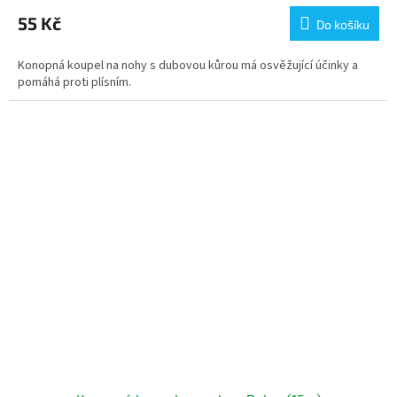
55 Kč
Do košíku
Konopná koupel na nohy s dubovou kůrou má osvěžující účinky a
pomáhá proti plísním.