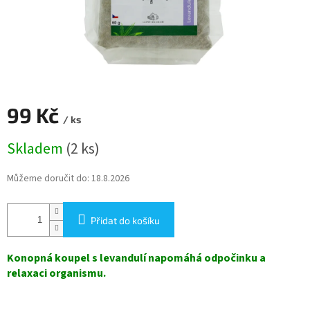
99 Kč
/ ks
Měrná
Skladem
(2 ks)
cena:
Můžeme doručit do:
18.8.2026
Přidat do košíku
Konopná koupel s levandulí napomáhá odpočinku a
relaxaci organismu.