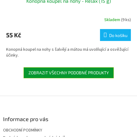
Konopná koupel na nohy - Relax (15 g)
Skladem
(9 ks)
55 Kč
Do košíku
Konopná koupel na nohy s šalvějí a mátou má uvolňující a osvěžující
účinky.
ZOBRAZIT VŠECHNY PODOBNÉ PRODUKTY
Z
á
p
a
Informace pro vás
t
OBCHODNÍ PODMÍNKY
í