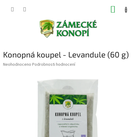
Přejít
NÁKUP
na
obsah
KOŠÍK
Konopná koupel - Levandule (60 g)
Průměrné
Neohodnoceno
Podrobnosti hodnocení
hodnocení
produktu
je
0,0
z
5
hvězdiček.