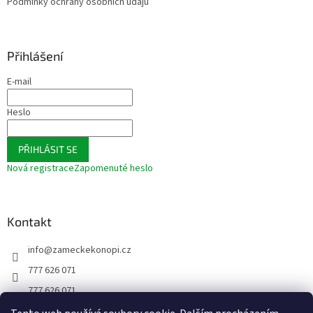
Podmínky ochrany osobních údajů
Přihlášení
E-mail
Heslo
PŘIHLÁSIT SE
Nová registrace
Zapomenuté heslo
Kontakt
info
@
zameckekonopi.cz
777 626 071
777 626 071
FACEBOOK