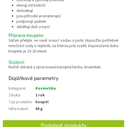
hydratují a zjemňují pokožku
ulevují od bolesti
detoxikují
jsou přírodní aromaterapií
podporují spánek
zklidňují duši a mysl
Příprava koupele:
Sáček přelijte ve vaně vroucí vodou a poté dopusťte potřebné
množství vody o teplotě, na kterou jste zvyklí. Doporučená doba
koupele je 15-20 minut.
Složení:
Ručně sbíraná a zpracovaná konopná herba, levandule.
Doplňkové parametry
Kategorie
:
Kosmetika
Záruka
:
1 rok
Typ produktu
:
koupel
Váha-balení
:
60 g