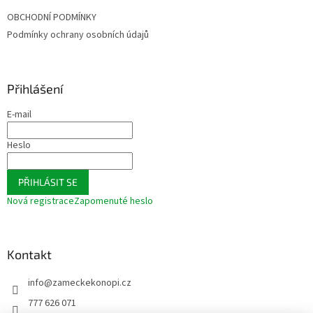
t
OBCHODNÍ PODMÍNKY
í
Podmínky ochrany osobních údajů
Přihlášení
E-mail
Heslo
PŘIHLÁSIT SE
Nová registrace
Zapomenuté heslo
Kontakt
info
@
zameckekonopi.cz
777 626 071