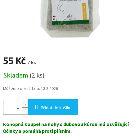
55 Kč
/ ks
Měrná
Skladem
(2 ks)
cena:
Můžeme doručit do:
18.8.2026
Přidat do košíku
Konopná koupel na nohy s dubovou kůrou má osvěžující
účinky a pomáhá proti plísním.