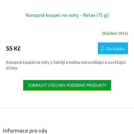
Konopná koupel na nohy - Relax (15 g)
Skladem
(9 ks)
55 Kč
Do košíku
Konopná koupel na nohy s šalvějí a mátou má uvolňující a osvěžující
účinky.
ZOBRAZIT VŠECHNY PODOBNÉ PRODUKTY
Z
á
p
a
Informace pro vás