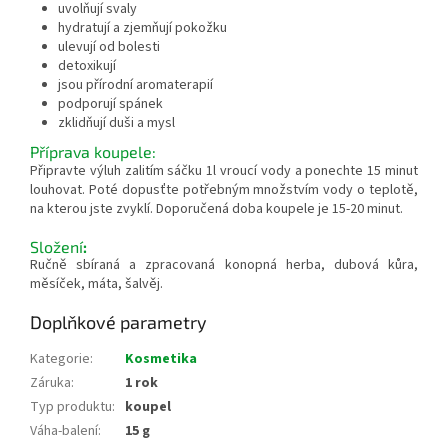
uvolňují svaly
hydratují a zjemňují pokožku
ulevují od bolesti
detoxikují
jsou přírodní aromaterapií
podporují spánek
zklidňují duši a mysl
Příprava koupele:
Připravte výluh zalitím sáčku 1l vroucí vody a ponechte 15 minut
louhovat. Poté dopusťte potřebným množstvím vody o teplotě,
na kterou jste zvyklí. Doporučená doba koupele je 15-20 minut.
Složení
:
Ručně sbíraná a zpracovaná konopná herba, dubová kůra,
měsíček, máta, šalvěj.
Doplňkové parametry
Kategorie
:
Kosmetika
Záruka
:
1 rok
Typ produktu
:
koupel
Váha-balení
:
15 g