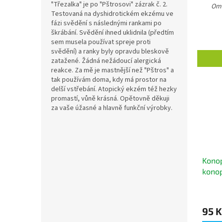
"Třezalka" je po "Pštrosovi" zázrak č. 2.
Oml
Testovaná na dyshidrotickém ekzému ve
fázi svědění s následnými rankami po
škrábání. Svědění ihned uklidnila (předtím
sem musela používat spreje proti
svědění) a ranky byly opravdu bleskově
zatažené. Žádná nežádoucí alergická
reakce. Za mě je mastnější než "Pštros" a
tak používám doma, kdy má prostor na
delší vstřebání. Atopický ekzém též hezky
promastí, vůně krásná. Opětovně děkuji
za vaše úžasné a hlavně funkční výrobky.
Kono
kono
bamb
ml)
95 K