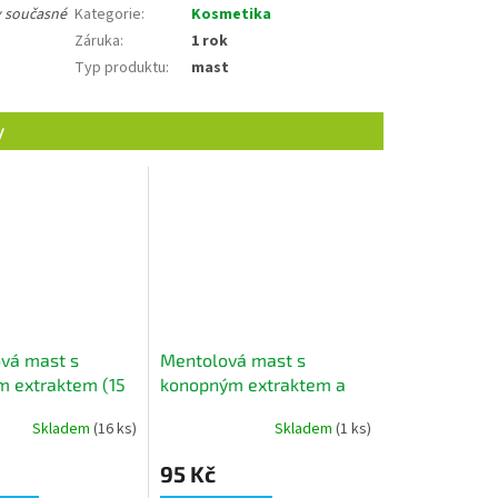
v současné
Kategorie
:
Kosmetika
Záruka
:
1 rok
Typ produktu
:
mast
ová mast s
Mentolová mast s
 extraktem (15
konopným extraktem a
mentolem (15 ml)
Skladem
(16 ks)
Skladem
(1 ks)
95 Kč