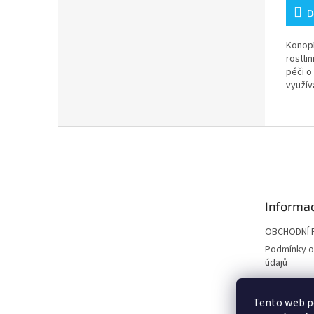
D
Konopí
rostli
péči o
využív
konopn
extrak
bambuc
Z
á
p
a
t
Informac
í
OBCHODNÍ 
Podmínky o
údajů
Tento web po