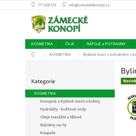
Přejít
777 626 071
info@zameckekonopi.cz
na
obsah
KOSMETIKA
ČAJE
NÁPOJE a POTRAVINY
Domů
KOSMETIKA
Bylinná mast s extraktem z k
P
Byli
o
Přeskočit
s
Kategorie
kategorie
Novin
t
r
KOSMETIKA
a
Konopné a bylinné masti a krémy
n
Hydroláty - květové vody
n
í
Oleje masážní a tělové
p
Balzámy na rty
a
Koupele