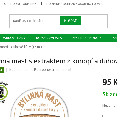
OBCHODNÍ PODMÍNKY
PODMÍNKY OCHRANY OSOBNÍCH ÚDAJŮ
HLEDAT
DÁRKOVÉ SADY
DOMÁCÍ ZVÍŘATA
MY a NAŠE KONOPÍ
ZÁ
onopí a dubové kůry (15 ml)
nná mast s extraktem z konopí a dubov
Průměrné
Neohodnoceno
Podrobnosti hodnocení
ka
hodnocení
produktu
95 
je
0,0
Měrná
Skla
z
cena:
5
hvězdiček.
Můžeme d