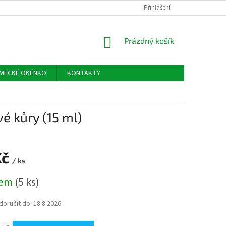
Přihlášení
NÁKUPNÍ
Prázdný košík
KOŠÍK
MECKÉ OKÉNKO
KONTAKTY
é kůry (15 ml)
Kč
/ ks
dem
(5 ks)
oručit do:
18.8.2026