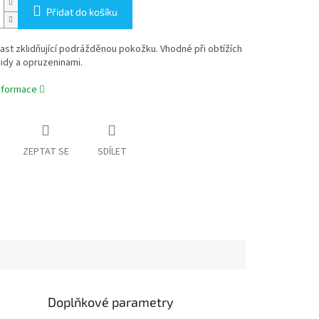
Přidat do košíku
ast zklidňující podrážděnou pokožku. Vhodné při obtížích
idy a opruzeninami.
informace
ZEPTAT SE
SDÍLET
Doplňkové parametry