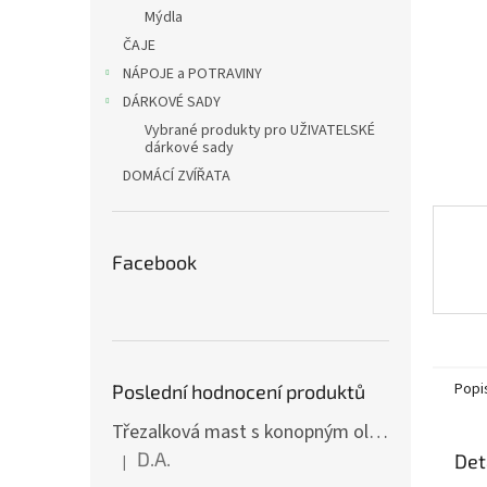
n
Mýdla
e
ČAJE
l
NÁPOJE a POTRAVINY
DÁRKOVÉ SADY
Vybrané produkty pro UŽIVATELSKÉ
dárkové sady
DOMÁCÍ ZVÍŘATA
Facebook
Popi
Poslední hodnocení produktů
Třezalková mast s konopným olejem a vitamínem E (15 ml)
D.A.
Det
|
Hodnocení produktu je 5 z 5 hvězdiček.