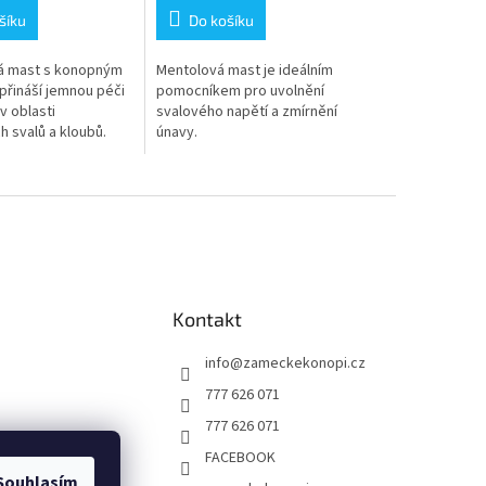
šíku
Do košíku
á mast s konopným
Mentolová mast je ideálním
přináší jemnou péči
pomocníkem pro uvolnění
v oblasti
svalového napětí a zmírnění
 svalů a kloubů.
únavy.
zklidnění,
 a hebkost pokožky
námaze i...
Kontakt
info
@
zameckekonopi.cz
777 626 071
777 626 071
FACEBOOK
Souhlasím