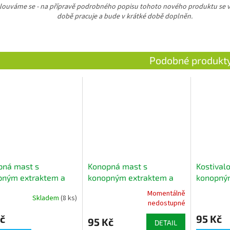
ouváme se - na přípravě podrobného popisu tohoto nového produktu se 
době pracuje a bude v krátké době doplněn.
pná mast s
Konopná mast s
Kostival
pným extraktem a
konopným extraktem a
konopným
uckým máslem (15
pštrosím sádlem (15 ml)
ml)
Momentálně
Skladem
(8 ks)
Průměrné
nedostupné
hodnocení
č
95 Kč
produktu
95 Kč
DETAIL
je