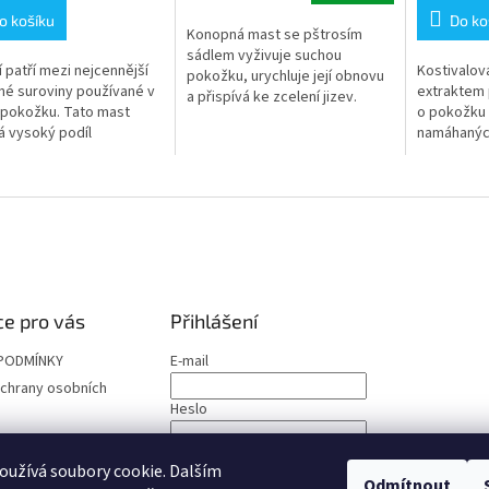
5,0
o košíku
Do ko
Konopná mast se pštrosím
z
sádlem vyživuje suchou
5
 patří mezi nejcennější
Kostivalov
pokožku, urychluje její obnovu
hvězdiček.
nné suroviny používané v
extraktem 
a přispívá ke zcelení jizev.
 pokožku. Tato mast
o pokožku 
á vysoký podíl
namáhaných
ého oleje i konopného
Podporuje 
tu a doplňuje je o
regeneraci
ké a...
po fyzické 
e pro vás
Přihlášení
PODMÍNKY
E-mail
chrany osobních
Heslo
PŘIHLÁSIT SE
užívá soubory cookie. Dalším
Odmítnout