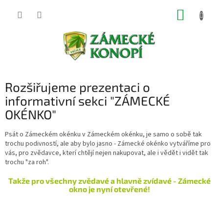
Přejít
NÁKUP
na
obsah
KOŠÍK
Rozšiřujeme prezentaci o
informativní sekci "ZÁMECKÉ
OKÉNKO"
Psát o Zámeckém okénku v Zámeckém okénku, je samo o sobě tak
trochu podivností, ale aby bylo jasno - Zámecké okénko vytváříme pro
vás, pro zvědavce, kterí chtějí nejen nakupovat, ale i vědět i vidět tak
trochu "za roh".
Takže pro všechny zvědavé a hlavně zvídavé - Zámecké
okno je nyní otevřené!