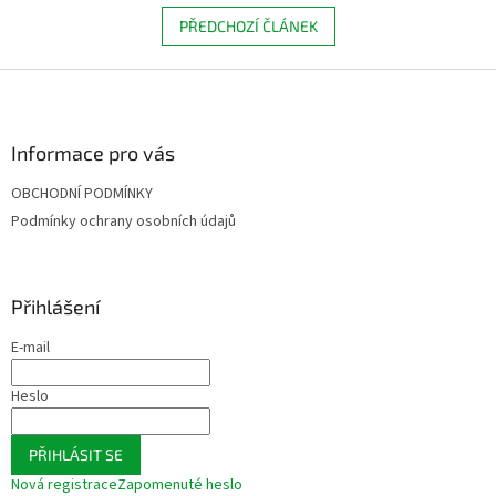
PŘEDCHOZÍ ČLÁNEK
Z
á
p
a
Informace pro vás
t
OBCHODNÍ PODMÍNKY
í
Podmínky ochrany osobních údajů
Přihlášení
E-mail
Heslo
PŘIHLÁSIT SE
Nová registrace
Zapomenuté heslo